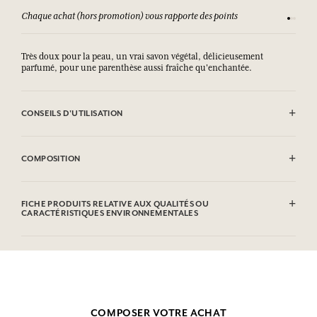
Chaque achat (hors promotion) vous rapporte des points
Consult
Très doux pour la peau, un vrai savon végétal, délicieusement
parfumé, pour une parenthèse aussi fraîche qu'enchantée.
CONSEILS D'UTILISATION
EVITER LE CONTACT AVEC LES YEUX.
COMPOSITION
Sodium Palmate, Sodium Palm Kernelate, Aqua (Water), Parfum
(Fragrance), Glycerin, Prunus Amygdalus Dulcis (sweet Almond) Oil,
FICHE PRODUITS RELATIVE AUX QUALITÉS OU
Palm Kernel Acid, Tocopheryl Acetate, Sodium Chloride, Tetrasodium
CARACTÉRISTIQUES ENVIRONNEMENTALES
Etidronate, Limonene, Linalool, Alpha lsomethyl Ionone, Citral,
Benzyl Salicylate, Eugenol, CI 77891 (Titanium Dioxide). Cette liste
Tableau d'information
peut faire l'objet de modifications, veuillez consulter l'emballage du
Veuillez consulter les qualités ou caractéristiques environnementales
produit acheté.
cliquant ici
en
.
COMPOSER VOTRE ACHAT