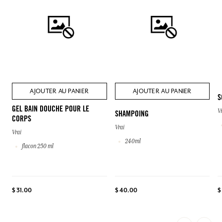
AJOUTER AU PANIER
AJOUTER AU PANIER
S
GEL BAIN DOUCHE POUR LE
V
SHAMPOING
CORPS
Vrai
Vrai
240ml
flacon 250 ml
$
$ 31.00
$ 40.00