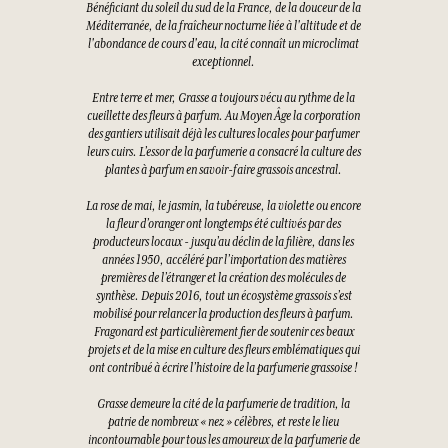
Bénéficiant du soleil du sud de la France, de la douceur de la
Méditerranée, de la fraîcheur nocturne liée à l'altitude et de
l'abondance de cours d'eau, la cité connaît un microclimat
exceptionnel.
Entre terre et mer, Grasse a toujours vécu au rythme de la
cueillette des fleurs à parfum. Au Moyen Âge la corporation
des gantiers utilisait déjà les cultures locales pour parfumer
leurs cuirs. L’essor de la parfumerie a consacré la culture des
plantes à parfum en savoir-faire grassois ancestral.
La rose de mai, le jasmin, la tubéreuse, la violette ou encore
la fleur d’oranger ont longtemps été cultivés par des
producteurs locaux - jusqu’au déclin de la filière, dans les
années 1950, accéléré par l’importation des matières
premières de l’étranger et la création des molécules de
synthèse. Depuis 2016, tout un écosystème grassois s’est
mobilisé pour relancer la production des fleurs à parfum.
Fragonard est particulièrement fier de soutenir ces beaux
projets et de la mise en culture des fleurs emblématiques qui
ont contribué à écrire l’histoire de la parfumerie grassoise !
Grasse demeure la cité de la parfumerie de tradition, la
patrie de nombreux « nez » célèbres, et reste le lieu
incontournable pour tous les amoureux de la parfumerie de