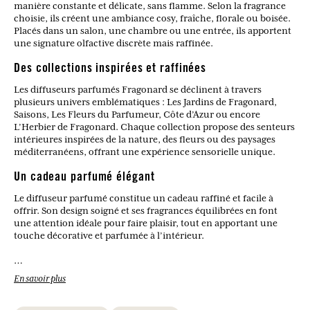
manière constante et délicate, sans flamme. Selon la fragrance
choisie, ils créent une ambiance cosy, fraîche, florale ou boisée.
Placés dans un salon, une chambre ou une entrée, ils apportent
une signature olfactive discrète mais raffinée.
Des collections inspirées et raffinées
Les diffuseurs parfumés Fragonard se déclinent à travers
plusieurs univers emblématiques : Les Jardins de Fragonard,
Saisons, Les Fleurs du Parfumeur, Côte d’Azur ou encore
L’Herbier de Fragonard. Chaque collection propose des senteurs
intérieures inspirées de la nature, des fleurs ou des paysages
méditerranéens, offrant une expérience sensorielle unique.
Un cadeau parfumé élégant
Le diffuseur parfumé constitue un cadeau raffiné et facile à
offrir. Son design soigné et ses fragrances équilibrées en font
une attention idéale pour faire plaisir, tout en apportant une
touche décorative et parfumée à l’intérieur.
Comment fonctionne un diffuseur parfumé ?
En savoir plus
Les bâtonnets plongés dans le flacon absorbent la fragrance et la
diffusent progressivement dans l’air, créant un parfum
d’ambiance continu.