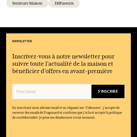
Senteurs Maison
Diffuseurs
Où placer un diffuseur Fragonard ?
Il peut être installé dans un salon, une chambre, une entrée ou
un bureau pour parfumer délicatement l’espace.
Le diffuseur parfumé est-il une bonne idée cadeau ?
Oui, grâce à son élégance et à sa diffusion longue durée, il
NEWSLETTER
constitue un cadeau parfumé apprécié en toute occasion.
Quelles collections de diffuseurs propose Fragonard ?
Inscrivez-vous à notre newsletter pour
La maison décline ses diffuseurs à travers plusieurs univers : Les
suivre toute l'actualité de la maison et
Jardins de Fragonard, Saisons, Les Fleurs du Parfumeur, Côte
bénéficier d’offres en avant-première
d’Azur et L’Herbier de Fragonard.
S'INSCRIRE
En inscrivant mon adresse email et en cliquant sur ‘S’abonner’, j'accepte de
recevoir des emails de Fragonard et confirme que j'ai lu et accepté la politique
de confidentialité. Je peux me désabonner à tout moment.