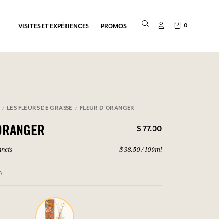
0
VISITES ET EXPÉRIENCES
PROMOS
E
LES FLEURS DE GRASSE
FLEUR D'ORANGER
$ 77.00
ORANGER
nnets
$ 38.50 / 100ml
0