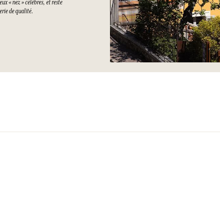
ux « nez » célèbres, et reste
rie de qualité.