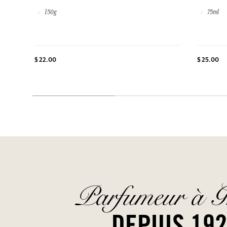
150g
75ml
$ 22.00
$ 25.00
Parfumeur à G