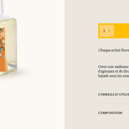
1
ursé jusqu'à 15 jours
Chaque achat (hors
Créez une ambiance
d’agrumes et de fl
balade sous les ora
CONSEILS D'UTILI
Retirez le bouchon 
vont absorber le pa
COMPOSITION
8 semaines selon le
Liquides et vapeurs
Contient / Contains