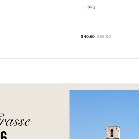
200g
$ 40.60
$ 58.00
rasse