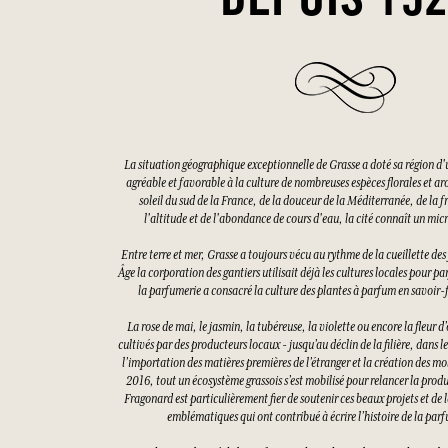
DEPUIS 19
La situation géographique exceptionnelle de Grasse a doté sa région d'
agréable et favorable à la culture de nombreuses espèces florales et a
soleil du sud de la France, de la douceur de la Méditerranée, de la f
l'altitude et de l'abondance de cours d'eau, la cité connaît un mi
Entre terre et mer, Grasse a toujours vécu au rythme de la cueillette d
Âge la corporation des gantiers utilisait déjà les cultures locales pour pa
la parfumerie a consacré la culture des plantes à parfum en savoir-f
La rose de mai, le jasmin, la tubéreuse, la violette ou encore la fleur 
cultivés par des producteurs locaux - jusqu’au déclin de la filière, dans 
l’importation des matières premières de l’étranger et la création des mo
2016, tout un écosystème grassois s’est mobilisé pour relancer la prod
Fragonard est particulièrement fier de soutenir ces beaux projets et de l
emblématiques qui ont contribué à écrire l’histoire de la parf