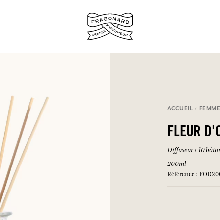
ux.
ACCUEIL
FEMM
SE CONNECTER
FLEUR D'
Diffuseur + 10 bâto
200ml
SE CONNECTER
SE CONNECTER
SE CONNECTER
Référence : FOD20