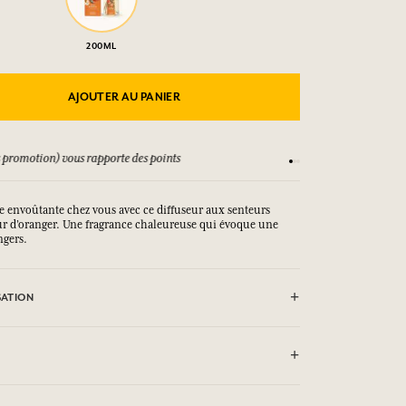
200ML
AJOUTER AU PANIER
 promotion) vous rapporte des points
Consultez nos CGV
 envoûtante chez vous avec ce diffuseur aux senteurs
eur d’oranger. Une fragrance chaleureuse qui évoque une
ngers.
SATION
et glissez dans le flacon les bâtonnets de rotin. Ces derniers
rfum et le répandre délicatement dans l’atmosphère jusqu’à
 volume de la pièce. Ne pas faire brûler les bâtonnets.
 très inflammables.
 : Alcool/
Alcohol,
Linalyl acetate