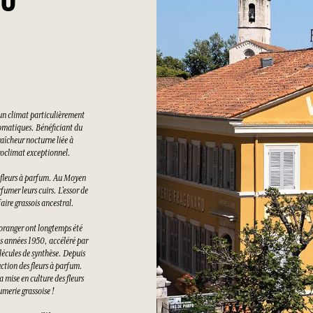
26
un climat particulièrement
romatiques. Bénéficiant du
raîcheur nocturne liée à
croclimat exceptionnel.
es fleurs à parfum. Au Moyen
rfumer leurs cuirs. L’essor de
aire grassois ancestral.
d’oranger ont longtemps été
les années 1950, accéléré par
lécules de synthèse. Depuis
uction des fleurs à parfum.
a mise en culture des fleurs
umerie grassoise !