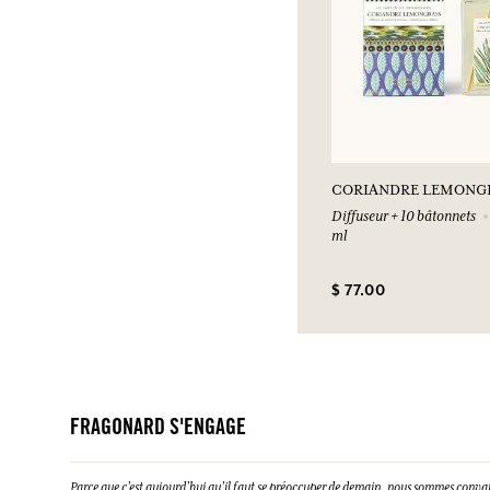
CORIANDRE LEMONG
Diffuseur + 10 bâtonnets
ml
$ 77.00
FRAGONARD S'ENGAGE
Parce que c’est aujourd’hui qu’il faut se préoccuper de demain, nous sommes conva