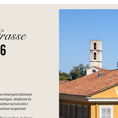
rasse
26
un climat particulièrement
romatiques. Bénéficiant du
raîcheur nocturne liée à
croclimat exceptionnel.