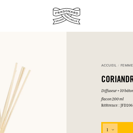
ux.
ACCUEIL
FEMM
SE CONNECTER
CORIAND
Diffuseur + 10 bâto
flacon 200 ml
SE CONNECTER
SE CONNECTER
SE CONNECTER
Référence : JFD206
1