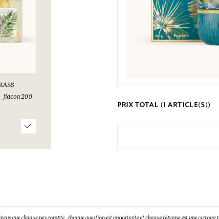
RASS
flacon 200
PRIX TOTAL (
1
ARTICLE(S))
incus que chaque pas compte, chaque question est importante et chaque réponse est une victoire p