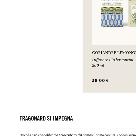
CORIANDRE LEMONG
Diffusore + 10 bastoncini
200 ml
38,00 €
FRAGONARD SI IMPEGNA
Perché è oggi che dobbiamo preoccuparci del domani, siamo convinti che ogni passo