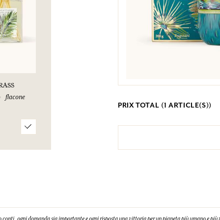
RASS
flacone
PRIX TOTAL (
1
ARTICLE(S))
 conti, ogni domanda sia importante e ogni risposta una vittoria per un pianeta più umano e più 