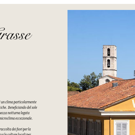
rasse
di un clima particolarmente
tiche. Beneficiando del sole
chezza notturna legata
n microclima eccezionale.
ccolta dei fiori per la
a le colture locali per