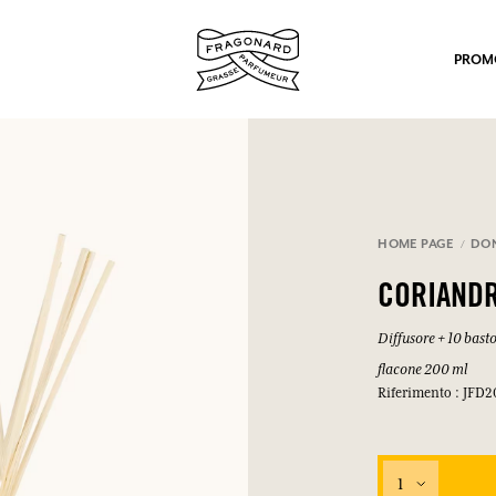
PROM
HOME PAGE
DO
CORIAND
po.
Diffusore + 10 bast
flacone 200 ml
Riferimento : JFD2
1
mulare punti e ricevere regali.