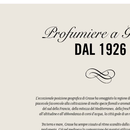
Profumiere a G
DAL 1926
L'eccezionale posizione geografica di Grasse ha omaggiato la regione 
piacevole favorevole alla coltivazione di molte specie floreali e aroma
del sud della Francia, della mitezza del Mediterraneo, della fres
all'altitudine e all'abbondanza di corsi d'acqua, la città gode di u
Tra terra e mare, Grasse ha sempre vissuto al ritmo scandito dalla ra
profumeria. Già nel medioevo la corporazione dei guantai utilizzav