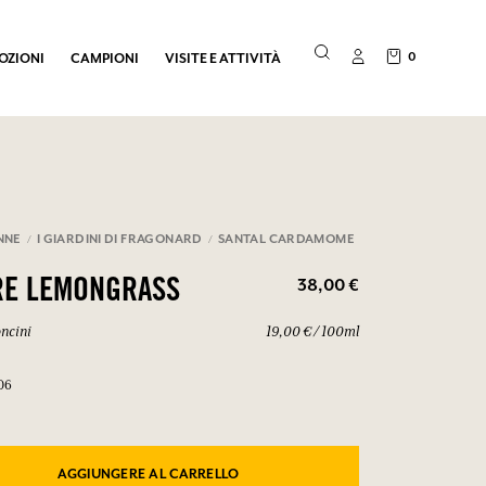
0
OZIONI
CAMPIONI
VISITE E ATTIVITÀ
NNE
I GIARDINI DI FRAGONARD
SANTAL CARDAMOME
38,00 €
RE LEMONGRASS
oncini
19,00 € / 100ml
06
AGGIUNGERE AL CARRELLO