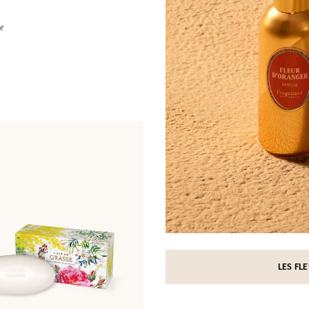
te
LES FL