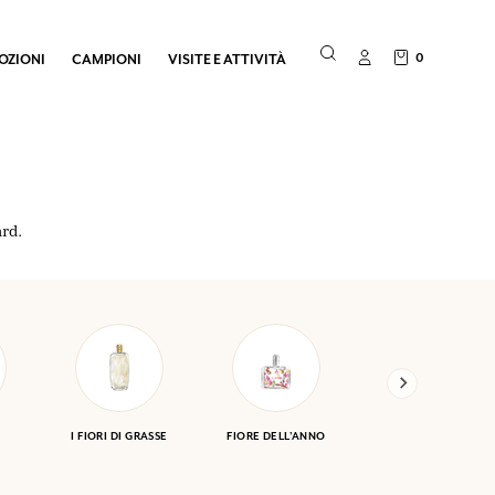
0
OZIONI
CAMPIONI
VISITE E ATTIVITÀ
ard.
I FIORI DI GRASSE
FIORE DELL'ANNO
ERBARIO DI
FRAGONARD