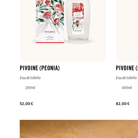
PIVOINE (PEONIA)
PIVOINE 
Eau de toilette
Eau de toilette
200ml
600ml
52,00 €
82,00 €