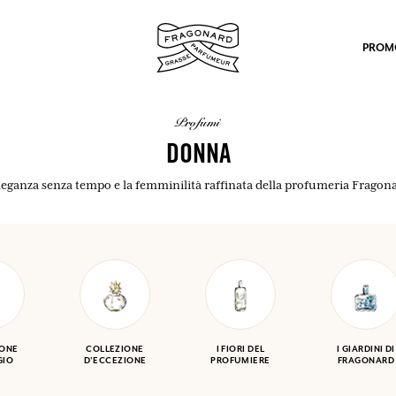
PROM
profumi
DONNA
leganza senza tempo e la femminilità raffinata della profumeria Fragon
po.
IONE
COLLEZIONE
I FIORI DEL
I GIARDINI DI
GIO
D'ECCEZIONE
PROFUMIERE
FRAGONARD
mulare punti e ricevere regali.