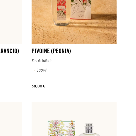
ARANCIO)
PIVOINE (PEONIA)
Eau de toilette
100ml
38,00 €