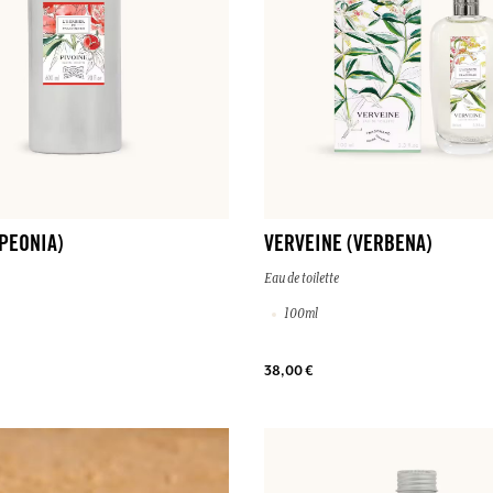
(PEONIA)
VERVEINE (VERBENA)
Eau de toilette
100ml
38,00 €