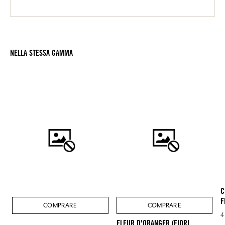
NELLA STESSA GAMMA
C
F
COMPRARE
COMPRARE
4
FLEUR D'ORANGER (FIORI