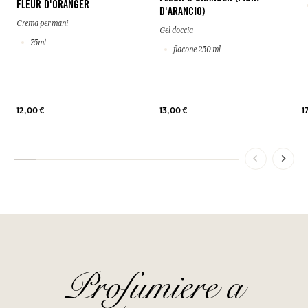
FLEUR D'ORANGER
D'ARANCIO)
Crema per mani
Gel doccia
75ml
flacone 250 ml
1
12,00 €
13,00 €
Profumiere a