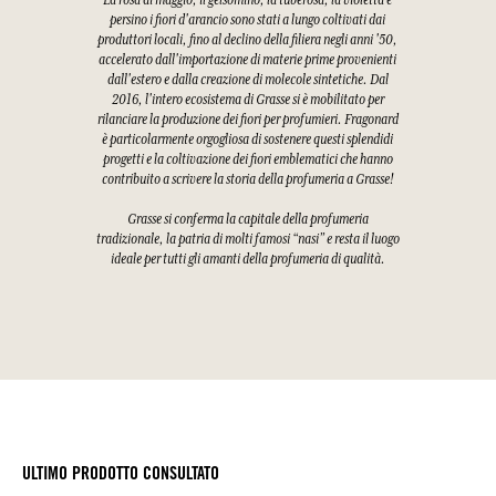
La rosa di maggio, il gelsomino, la tuberosa, la violetta e
persino i fiori d'arancio sono stati a lungo coltivati dai
produttori locali, fino al declino della filiera negli anni '50,
accelerato dall'importazione di materie prime provenienti
dall'estero e dalla creazione di molecole sintetiche. Dal
2016, l'intero ecosistema di Grasse si è mobilitato per
rilanciare la produzione dei fiori per profumieri. Fragonard
è particolarmente orgogliosa di sostenere questi splendidi
progetti e la coltivazione dei fiori emblematici che hanno
contribuito a scrivere la storia della profumeria a Grasse!
Grasse si conferma la capitale della profumeria
tradizionale, la patria di molti famosi “nasi” e resta il luogo
ideale per tutti gli amanti della profumeria di qualità.
ULTIMO PRODOTTO CONSULTATO