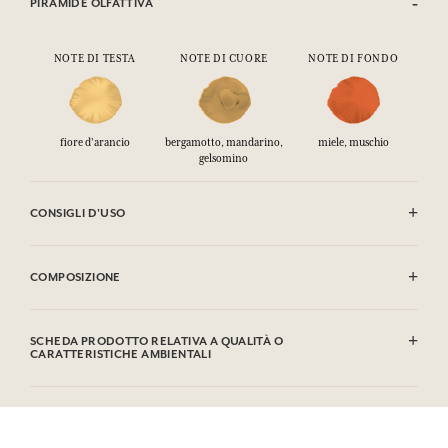
PIRAMIDE OLFATTIVA
NOTE DI TESTA
NOTE DI CUORE
NOTE DI FONDO
fiore d'arancio
bergamotto, mandarino,
miele, muschio
gelsomino
CONSIGLI D'USO
INFIAMMABILE: non vaporizzare verso una fiamma.
COMPOSIZIONE
Alcohol denat. (SD Alcohol 39C), Aqua (Water), Parfum (Fragrance),
Linalool, Limonene, Hydroxycitronellal, Geraniol, Citronellol,
SCHEDA PRODOTTO RELATIVA A QUALITÀ O
Citral, Farnesol, Benzyl Benzoate, Benzyl Salicylate. Questa lista può
CARATTERISTICHE AMBIENTALI
essere oggetto di modifiche, si prega di conservare l'imballaggio del
prodotto acquistato.