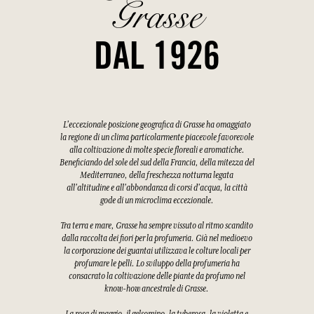
Grasse
DAL 1926
L'eccezionale posizione geografica di Grasse ha omaggiato
la regione di un clima particolarmente piacevole favorevole
alla coltivazione di molte specie floreali e aromatiche.
Beneficiando del sole del sud della Francia, della mitezza del
Mediterraneo, della freschezza notturna legata
all'altitudine e all'abbondanza di corsi d'acqua, la città
gode di un microclima eccezionale.
Tra terra e mare, Grasse ha sempre vissuto al ritmo scandito
dalla raccolta dei fiori per la profumeria. Già nel medioevo
la corporazione dei guantai utilizzava le colture locali per
profumare le pelli. Lo sviluppo della profumeria ha
consacrato la coltivazione delle piante da profumo nel
know-how ancestrale di Grasse.