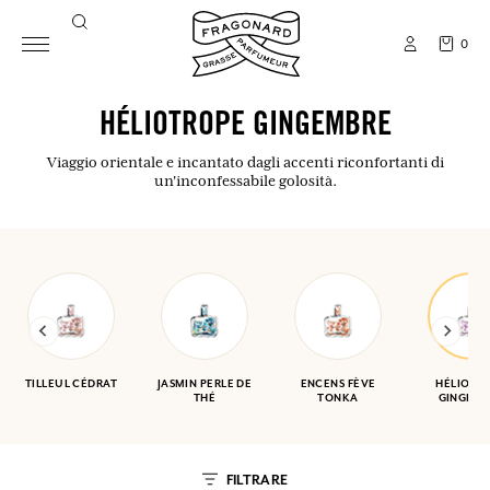
0
HÉLIOTROPE GINGEMBRE
Viaggio orientale e incantato dagli accenti riconfortanti di
un'inconfessabile golosità.
TILLEUL CÉDRAT
JASMIN PERLE DE
ENCENS FÈVE
HÉLIOTR
THÉ
TONKA
GINGEMB
FILTRARE