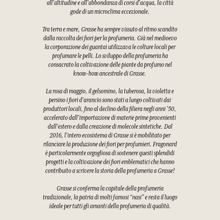
all'altitudine e all'abbondanza di corsi d'acqua, la città
gode di un microclima eccezionale.
Tra terra e mare, Grasse ha sempre vissuto al ritmo scandito
dalla raccolta dei fiori per la profumeria. Già nel medioevo
la corporazione dei guantai utilizzava le colture locali per
profumare le pelli. Lo sviluppo della profumeria ha
consacrato la coltivazione delle piante da profumo nel
know-how ancestrale di Grasse.
La rosa di maggio, il gelsomino, la tuberosa, la violetta e
persino i fiori d'arancio sono stati a lungo coltivati dai
produttori locali, fino al declino della filiera negli anni '50,
accelerato dall'importazione di materie prime provenienti
dall'estero e dalla creazione di molecole sintetiche. Dal
2016, l'intero ecosistema di Grasse si è mobilitato per
rilanciare la produzione dei fiori per profumieri. Fragonard
è particolarmente orgogliosa di sostenere questi splendidi
progetti e la coltivazione dei fiori emblematici che hanno
contribuito a scrivere la storia della profumeria a Grasse!
Grasse si conferma la capitale della profumeria
tradizionale, la patria di molti famosi “nasi” e resta il luogo
ideale per tutti gli amanti della profumeria di qualità.