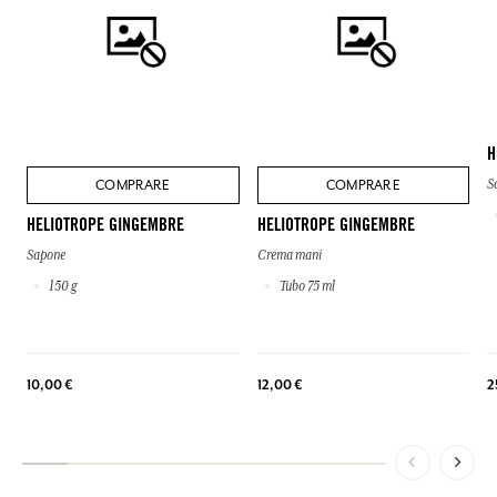
H
COMPRARE
COMPRARE
S
HELIOTROPE GINGEMBRE
HELIOTROPE GINGEMBRE
Sapone
Crema mani
150 g
Tubo 75 ml
2
10,00 €
12,00 €