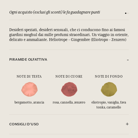
Ogni acquisto (esclusi gli sconti) le fa guadagnare punti
Consulta
Desideri speziati, desideri sensuali, che ci conducono fino ai famosi
giardini moghul dai mille profumi straordinari. Un viaggio in oriente,
delicato e ammaliante. Héliotrope - Gingembre (Eliotropo - Zenzero)
PIRAMIDE OLFATTIVA
NOTE DI TESTA
NOTE DI CUORE
NOTE DI FONDO
bergamotto, arancia
rosa, cannella, zenzero
eliotropio, vaniglia, fava
tonka, caramello
CONSIGLI D'USO
INFIAMMABILE: non vaporizzare verso una fiamma.