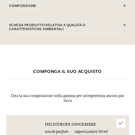
COMPOSIZIONE
Alcohol denat. (SD Alcohol 39C), Aqua (Water), Parfum (Fragrance),
Coumarin, Limonene, Linalool, Eugenol, Citronellol, Cinnamal,
SCHEDA PRODOTTO RELATIVA A QUALITÀ O
Geraniol, Citral. Questa lista può essere oggetto di modifiche, si prega
CARATTERISTICHE AMBIENTALI
di conservare l'imballaggio del prodotto acquistato.
Tabella informativa
Si prega di consultare le qualità o le caratteristiche ambientali
clic qui
facendo
.
COMPONGA IL SUO ACQUISTO
Crea la sua composizione nella gamma per un’esperienza ancora più
ricca
HELIOTROPE GINGEMBRE
eau de parfum
vaporizzatore 50 ml