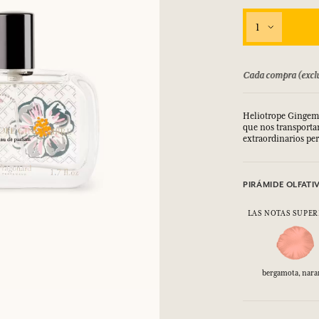
1
bolsado hasta 15 días
Cada compra (exclu
Heliotrope Gingembr
que nos transportan
extraordinarios per
PIRÁMIDE OLFATI
LAS NOTAS SUPER
bergamota, nara