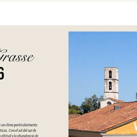
Grasse
6
e un clima particularmente
cas. Con el sol del sur de
 altitud y la abundancia de