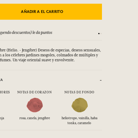
AÑADIR A EL CARRITO
yendo descuentos) le da puntos
Consulta nuestros T
e (Helio. - Jengibre) Deseos de especias, deseos sensuales,
 a los célebres jardines mogoles, colmados de múltiples y
fumes. Un viaje oriental suave y envolvente.
VA
IORES
NOTAS DE CORAZON
NOTAS DE FONDO
nja
rosa, canela, jengibre
heliotropo, vainilla, haba
tonka, caramelo