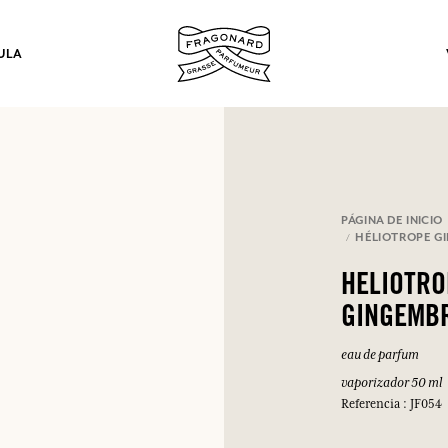
ULA
los.
PÁGINA DE INICIO
HÉLIOTROPE G
INICIAR SESIÓN
HELIOTRO
GINGEMB
INICIAR SESIÓN
INICIAR SESIÓN
INICIAR SESIÓN
eau de parfum
vaporizador 50 ml
Referencia : JF054