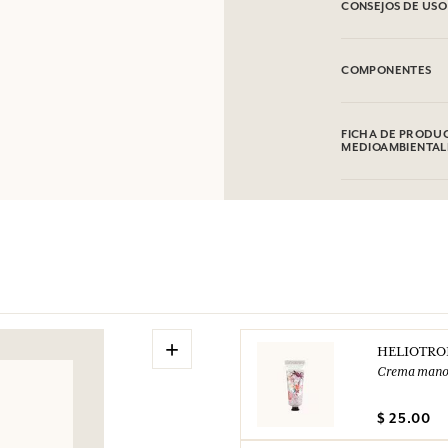
CONSEJOS DE USO
INFLAMABLE: No va
COMPONENTES
Alcohol denat. (SD
Coumarin, Limonene
FICHA DE PRODUC
Citral. Esta lista 
MEDIOAMBIENTAL
producto comprad
Tabla de información
Por favor, consulte
clic aquí
.
+
HELIOTRO
Crema mano
$ 25.00