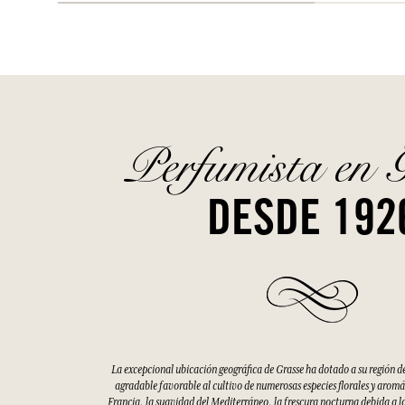
Perfumista en 
DESDE 192
La excepcional ubicación geográfica de Grasse ha dotado a su región d
agradable favorable al cultivo de numerosas especies florales y aromáti
Francia, la suavidad del Mediterráneo, la frescura nocturna debida a la