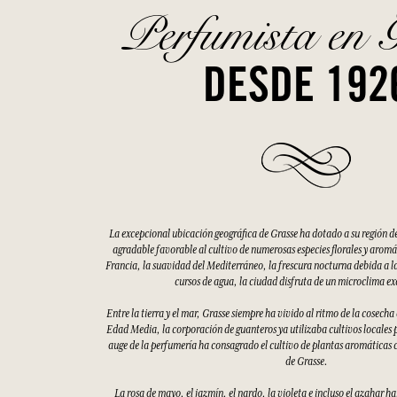
Perfumista en 
DESDE 192
La excepcional ubicación geográfica de Grasse ha dotado a su región d
agradable favorable al cultivo de numerosas especies florales y aromáti
Francia, la suavidad del Mediterráneo, la frescura nocturna debida a la
cursos de agua, la ciudad disfruta de un microclima e
Entre la tierra y el mar, Grasse siempre ha vivido al ritmo de la cosecha
Edad Media, la corporación de guanteros ya utilizaba cultivos locales p
auge de la perfumería ha consagrado el cultivo de plantas aromáticas 
de Grasse.
La rosa de mayo, el jazmín, el nardo, la violeta e incluso el azahar h