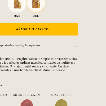
30ML
60ML
AÑADIR A EL CARRITO
yendo descuentos) le da puntos
Consulta nuestros T
e (Helio. - Jengibre) Deseos de especias, deseos sensuales,
 a los célebres jardines mogoles, colmados de múltiples y
fumes. Un viaje oriental suave y envolvente.
Un viaje 
scinante en una bonita botella de aluminio dorado.
VA
IORES
NOTAS DE CORAZON
NOTAS DE FONDO