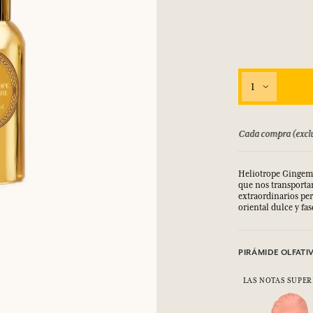
1
bolsado hasta 15 días
Cada compra (exclu
Heliotrope Gingembr
que nos transportan
extraordinarios per
oriental dulce y fa
PIRÁMIDE OLFATI
LAS NOTAS SUPER