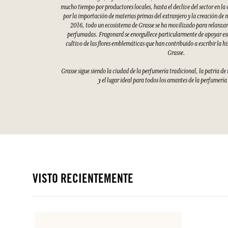
mucho tiempo por productores locales, hasta el declive del sector en la
por la importación de materias primas del extranjero y la creación de 
2016, todo un ecosistema de Grasse se ha movilizado para relanzar 
perfumadas. Fragonard se enorgullece particularmente de apoyar esto
cultivo de las flores emblemáticas que han contribuido a escribir la hi
Grasse.
Grasse sigue siendo la ciudad de la perfumería tradicional, la patria d
y el lugar ideal para todos los amantes de la perfumería
VISTO RECIENTEMENTE