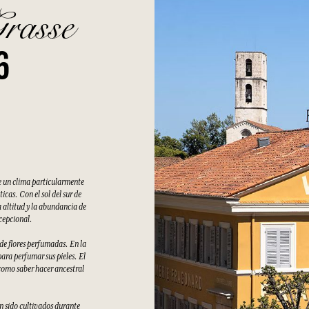
Grasse
6
e un clima particularmente
cas. Con el sol del sur de
 altitud y la abundancia de
xcepcional.
 de flores perfumadas. En la
ara perfumar sus pieles. El
como saber hacer ancestral
an sido cultivados durante