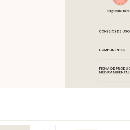
bergamota, nara
CONSEJOS DE USO
INFLAMABLE: No va
COMPONENTES
Alcohol denat. (SD
Limonene, Geraniol
FICHA DE PRODUC
lista puede ser obj
MEDIOAMBIENTAL
comprado.
Tabla de información
Por favor, consulte
clic aquí
.