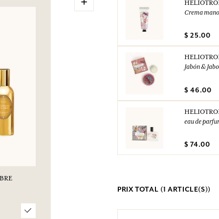
+
HELIOTRO
Crema mano
$ 25.00
HELIOTRO
Jabón & Jab
$ 46.00
HELIOTRO
eau de parf
$ 74.00
BRE
PRIX TOTAL (
1
ARTICLE(S))