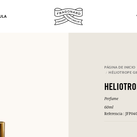
ULA
los.
PÁGINA DE INICIO
HÉLIOTROPE G
INICIAR SESIÓN
HELIOTR
Perfume
INICIAR SESIÓN
INICIAR SESIÓN
INICIAR SESIÓN
60ml
Referencia : JFP04