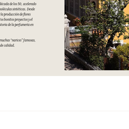
 década de los 50, acelerado
moléculas sintéticas. Desde
la producción de flores
s bonitos proyectos y el
storia de la perfumería en
e muchas “narices” famosas,
 de calidad.