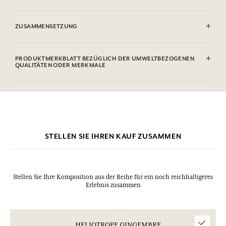
ENTFLAMMBAR: Nicht gegen Flammen sprühen.
ZUSAMMENSETZUNG
Alcohol denat. (SD Alcohol 39C), Aqua (Water), Parfum
(Fragrance), Coumarin, Limonene, Linalool, Eugenol, Citronellol,
PRODUKTMERKBLATT BEZÜGLICH DER UMWELTBEZOGENEN
Cinnamal, Geraniol, Citral. Diese Liste kann Änderungen unterzogen
QUALITÄTEN ODER MERKMALE
werden, bitte sehen Sie die Verpackung des gekauften Produkts ein.
Informationstabelle
Bitte konsultieren Sie die Umweltqualitäten oder -merkmale, indem
Sie hier klicken
.
STELLEN SIE IHREN KAUF ZUSAMMEN
Stellen Sie Ihre Komposition aus der Reihe für ein noch reichhaltigeres
Erlebnis zusammen
HELIOTROPE GINGEMBRE