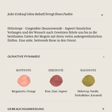
Sehen Sie sich unsere AGBs an
Zufriede
Héliotrope - Gingembre (Sonnenwende - Ingwer) Sinnliches
Verlangen und der Wunsch nach Gewürzen führte uns bis in die
berühmten Gärten der Mogule mit ihren vielen außergewöhnlichen
Düften. Eine süße, betörende Reise in den Orient.
OLFAKTIVE PYRAMIDE
KOPFNOTE
HERZNOTE
BASISNOTE
Bergamotte, Orange
Rose, Zimt, Ingwer
Heliotrop, Vanille,
TonkaBohne, Karamell
GEBRAUCHSANWEISUNG