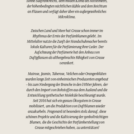
Sonne Südfrankreichs, dem milden Klima des Mittelmeers,
der höhenbedingten nächtlichen Kühle und dem Reichtum
an Flüssen und verfügt daher über ein außergewöhnliches
Mikroklima.
Zwischen Land und Meer hat Grasse schon immer im
Rhythmus der Ernte der Parfümblumen gelebt. Im
Mittelalter nutzte die Zunft der Handschuhmacher bereits
lokale Kulturen für die Parfümierung ihrer Leder. Der
Aufschwung der Parfümerie hat den Anbau von
Duftpflanzen als althergebrachte Fähigkeit von Grasse
verankert.
Mairose, Jasmin, Tuberose, Veilchen oder Orangenblüten
wurden lange Zeit von einheimischen Produzenten angebaut
– bis zum Niedergang der Branche in den 1950er Jahren, der
durch den Import von Rohstoffen aus dem Ausland und die
Entwicklung synthetischer Moleküle beschleunigt wurde.
Seit 2016 hat sich ein ganzes Ökosystem in Grasse
mobilisiert, um die Produktion von Duftblumen wieder
anzukurbeln. Fragonard ist besonders stolz darauf, diese
schönen Projekte und die Kultivierung der symbolträchtigen
Blumen, die die Geschichte der Parfümherstellung von
Grasse mitgeschrieben haben, zu unterstützen!