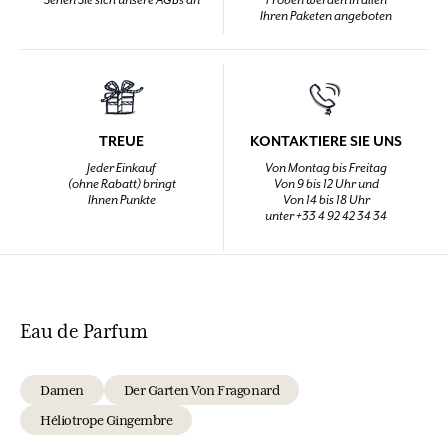
Sehen Sie sich unsere AGBs an
Proben werden in allen
Ihren Paketen angeboten
TREUE
KONTAKTIERE SIE UNS
Jeder Einkauf
Von Montag bis Freitag
(ohne Rabatt) bringt
Von 9 bis 12 Uhr und
Ihnen Punkte
Von 14 bis 18 Uhr
unter +33 4 92 42 34 34
Eau de Parfum
Damen
Der Garten Von Fragonard
Héliotrope Gingembre