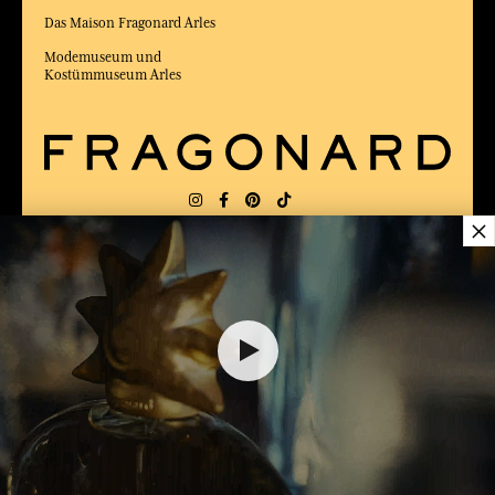
Das Maison Fragonard Arles
Modemuseum und
Kostümmuseum Arles
×
LIEFERUNG:
FR
SPRACHE:
DE
42,00 €
ZUM BESTEN ONLINE-COMMERCE-SITE
2025 vom Magazin Capital gewählt
DEM WARENKORB HINZUFÜGEN
1