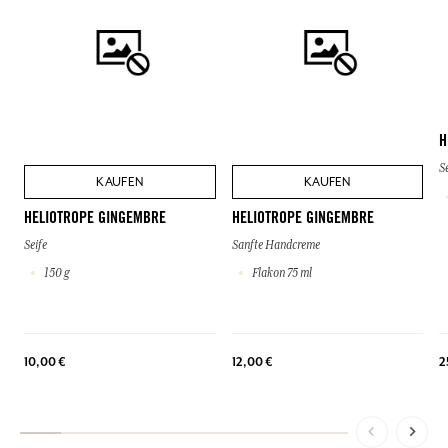
H
S
KAUFEN
KAUFEN
HELIOTROPE GINGEMBRE
HELIOTROPE GINGEMBRE
Seife
Sanfte Handcreme
150 g
Flakon 75 ml
10,00 €
12,00 €
2