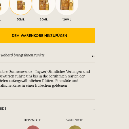
L
30ML
60ML
120ML
DEM WARENKORB HINZUFÜGEN
Sehen Sie sich unsere AGBs an
embre (Sonnenwende - Ingwer) Sinnliches Verlangen und
ewürzen führte uns bis in die berühmten Gärten der
vielen außergewöhnlichen Düften.
Eine süße und 
alische Reise in einer hübschen goldenen 
.
MIDE
HERZNOTE
BASISNOTE