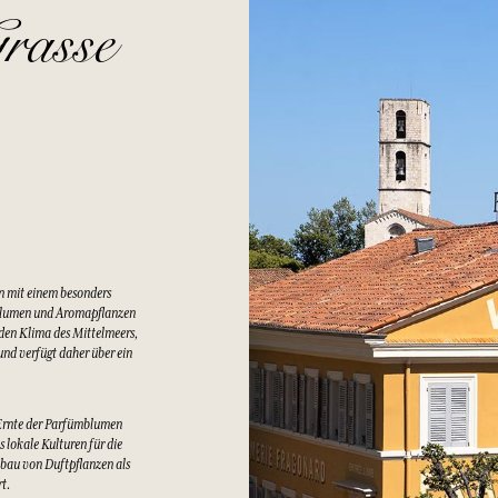
rasse
n mit einem besonders
Blumen und Aromapflanzen
lden Klima des Mittelmeers,
nd verfügt daher über ein
Ernte der Parfümblumen
 lokale Kulturen für die
bau von Duftpflanzen als
rt.