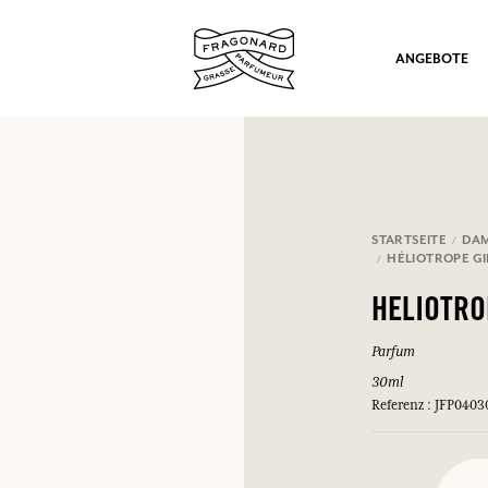
ANGEBOTE
STARTSEITE
DA
HÉLIOTROPE G
ation
HELIOTR
Parfum
30ml
Referenz : JFP0403
nd Geschenke.