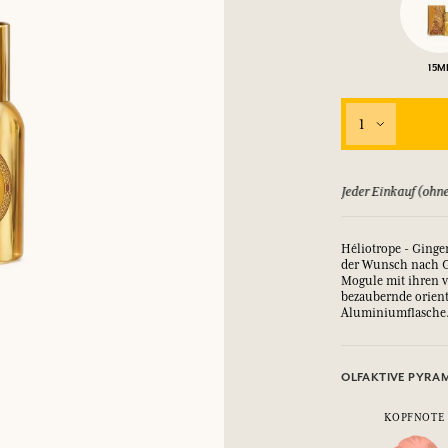
EINWÄHLEN
15M
nd Geschenke.
nd Geschenke.
nd Geschenke.
nd Geschenke.
1
EINWÄHLEN
EINWÄHLEN
EINWÄHLEN
EINWÄHLEN
Jeder Einkauf (ohne Rabatt) bringt Ihnen Punkte
Héliotrope - Ging
der Wunsch nach G
Mogule mit ihren 
bezaubernde orient
Aluminiumflasche
OLFAKTIVE PYRA
KOPFNOTE