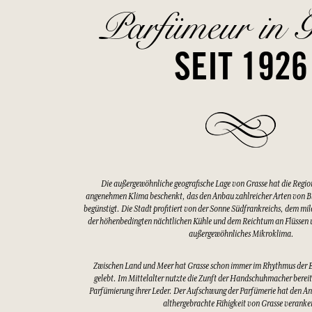
Parfümeur in G
SEIT 1926
Die außergewöhnliche geografische Lage von Grasse hat die Regio
angenehmen Klima beschenkt, das den Anbau zahlreicher Arten von 
begünstigt. Die Stadt profitiert von der Sonne Südfrankreichs, dem mi
der höhenbedingten nächtlichen Kühle und dem Reichtum an Flüssen u
außergewöhnliches Mikroklima.
Zwischen Land und Meer hat Grasse schon immer im Rhythmus der 
gelebt. Im Mittelalter nutzte die Zunft der Handschuhmacher bereits
Parfümierung ihrer Leder. Der Aufschwung der Parfümerie hat den An
althergebrachte Fähigkeit von Grasse veranke