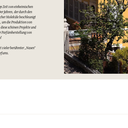
e Zeit von einheimischen
er Jahren, der durch den
cher Moleküle beschleunigt
t, um die Produktion von
 diese schönen Projekte und
er Parfümherstellung von
n!
at vieler berühmter „Nasen“
arfums.