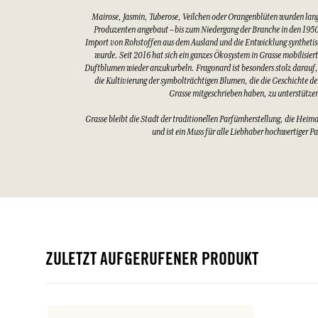
Mairose, Jasmin, Tuberose, Veilchen oder Orangenblüten wurden lang
Produzenten angebaut – bis zum Niedergang der Branche in den 1950
Import von Rohstoffen aus dem Ausland und die Entwicklung synthetis
wurde. Seit 2016 hat sich ein ganzes Ökosystem in Grasse mobilisier
Duftblumen wieder anzukurbeln. Fragonard ist besonders stolz darauf,
die Kultivierung der symbolträchtigen Blumen, die die Geschichte d
Grasse mitgeschrieben haben, zu unterstütze
Grasse bleibt die Stadt der traditionellen Parfümherstellung, die Heim
und ist ein Muss für alle Liebhaber hochwertiger P
ZULETZT AUFGERUFENER PRODUKT