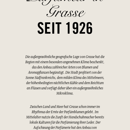
Grasse
SEIT 1926
Die außergewöhnliche geografische Lage von Grasse hat die
Region mit einem besonders angenehmen Klima beschenkt,
das den Anbau zahlreicher Arten von Blumen und
Aromapflanzen begünstigt. Die Stadt profitiert von der
Sonne Südfrankreichs, dem milden Klima des Mittelmeers,
der höhenbedingten nächtlichen Kühle und dem Reichtum
an Flüssen und verfügt daher über ein außergewöhnliches
Mikroklima.
Zwischen Land und Meer hat Grasse schon immer im
Rhythmus der Ernte der Parfümblumen gelebt. Im
Mittelalter nutzte die Zunft der Handschuhmacher bereits
lokale Kulturen für die Parfümierung ihrer Leder. Der
Aufschwung der Parfümerie hat den Anbau von