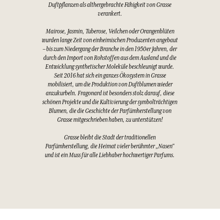
Duftpflanzen als althergebrachte Fähigkeit von Grasse
verankert.
Mairose, Jasmin, Tuberose, Veilchen oder Orangenblüten
wurden lange Zeit von einheimischen Produzenten angebaut
– bis zum Niedergang der Branche in den 1950er Jahren, der
durch den Import von Rohstoffen aus dem Ausland und die
Entwicklung synthetischer Moleküle beschleunigt wurde.
Seit 2016 hat sich ein ganzes Ökosystem in Grasse
mobilisiert, um die Produktion von Duftblumen wieder
anzukurbeln. Fragonard ist besonders stolz darauf, diese
schönen Projekte und die Kultivierung der symbolträchtigen
Blumen, die die Geschichte der Parfümherstellung von
Grasse mitgeschrieben haben, zu unterstützen!
Grasse bleibt die Stadt der traditionellen
Parfümherstellung, die Heimat vieler berühmter „Nasen“
und ist ein Muss für alle Liebhaber hochwertiger Parfums.