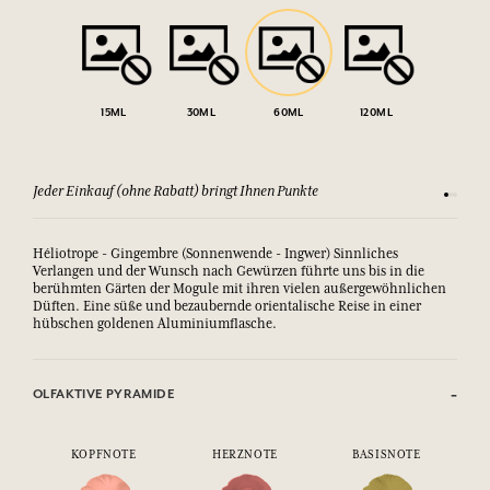
15ML
30ML
60ML
120ML
Jeder Einkauf (ohne Rabatt) bringt Ihnen Punkte
Sehen Si
Héliotrope - Gingembre (Sonnenwende - Ingwer) Sinnliches
Verlangen und der Wunsch nach Gewürzen führte uns bis in die
berühmten Gärten der Mogule mit ihren vielen außergewöhnlichen
Düften.
Eine süße und bezaubernde orientalische Reise in einer 
hübschen goldenen Aluminiumflasche.
OLFAKTIVE PYRAMIDE
KOPFNOTE
HERZNOTE
BASISNOTE