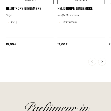
HELIOTROPE GINGEMBRE
HELIOTROPE GINGEMBRE
Seife
Sanfte Handcreme
150 g
Flakon 75 ml
10,00 €
12,00 €
2
Parfümeur in