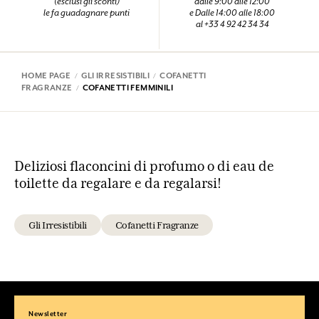
(esclusi gli sconti)
dalle 9:00 alle 12:00
le fa guadagnare punti
e Dalle 14:00 alle 18:00
al +33 4 92 42 34 34
HOME PAGE
GLI IRRESISTIBILI
COFANETTI
FRAGRANZE
COFANETTI FEMMINILI
Deliziosi flaconcini di profumo o di eau de
toilette da regalare e da regalarsi!
Gli Irresistibili
Cofanetti Fragranze
Newsletter