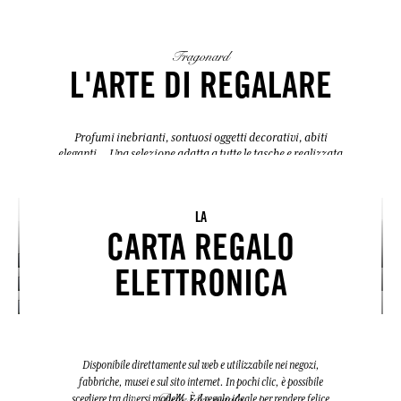
Fragonard
L'ARTE DI REGALARE
Profumi inebrianti, sontuosi oggetti decorativi, abiti
eleganti... Una selezione adatta a tutte le tasche e realizzata
con cura per soddisfare tutti i gusti.
LA
PER LEI
PER LUI
CARTA REGALO
LE EDIZIONI
PER LA CASA
I COFANETTI
LA MODA
LIMITATE
ELETTRONICA
Disponibile direttamente sul web e utilizzabile nei negozi,
fabbriche, musei e sul sito internet. In pochi clic, è possibile
Delle idee regalo
scegliere tra diversi modelli. È il regalo ideale per rendere felice