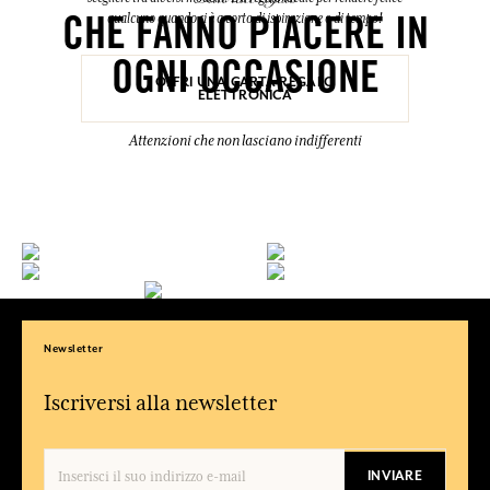
qualcuno quando si è a corto di ispirazione o di tempo!
CHE FANNO PIACERE IN
OGNI OCCASIONE
OFFRI UNA CARTA REGALO
ELETTRONICA
Attenzioni che non lasciano indifferenti
Newsletter
Iscriversi alla newsletter
INVIARE