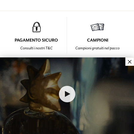
PAGAMENTO SICURO
CAMPIONI
Consulti i nostri T&C
Campioni gratuiti nel pacco
×
FEDELTÀ
CONTATTACI
Ogni acquisto
Dal lunedi al venerdi
(esclusi gli sconti)
dalle 9:00 alle 12:00
le fa guadagnare punti
e Dalle 14:00 alle 18:00
al +33 4 92 42 34 34
HOME PAGE
IDÉES CADEAUX SAINT-VALENTIN 2025