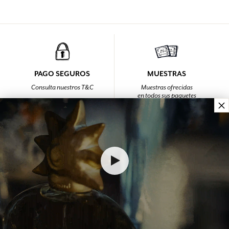
PAGO SEGUROS
MUESTRAS
Consulta nuestros T&C
Muestras ofrecidas
en todos sus paquetes
×
FIDELIDAD
CONTÁCTENOS
Cada compra (excluyendo
De las 9 a las 12 h
descuentos)
y de las 14 a las 18 h
le da puntos
De lunes a viernes
en el +33 4 92 42 34 34