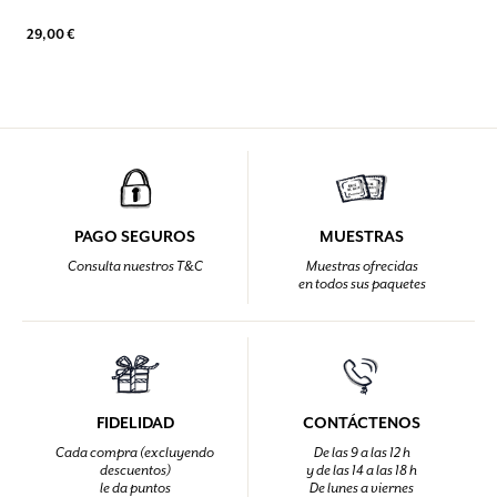
29,00 €
PAGO SEGUROS
MUESTRAS
Consulta nuestros T&C
Muestras ofrecidas
en todos sus paquetes
FIDELIDAD
CONTÁCTENOS
Cada compra (excluyendo
De las 9 a las 12 h
descuentos)
y de las 14 a las 18 h
le da puntos
De lunes a viernes