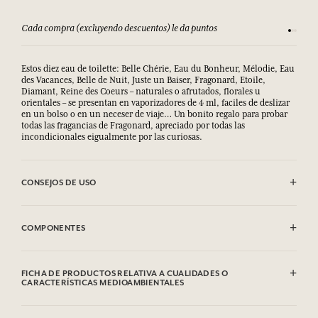
Cada compra (excluyendo descuentos) le da puntos
Consult
Estos diez eau de toilette: Belle Chérie, Eau du Bonheur, Mélodie, Eau
des Vacances, Belle de Nuit, Juste un Baiser, Fragonard, Etoile,
Diamant, Reine des Coeurs – naturales o afrutados, florales u
orientales – se presentan en vaporizadores de 4 ml, faciles de deslizar
en un bolso o en un neceser de viaje… Un bonito regalo para probar
todas las fragancias de Fragonard, apreciado por todas las
incondicionales eigualmente por las curiosas.
CONSEJOS DE USO
.
COMPONENTES
EDT Eau du Bonheur
Alcohol denat. (SD Alcohol 39C), Aqua (Water), Parfum (Fragrance),
FICHA DE PRODUCTOS RELATIVA A CUALIDADES O
Limonene, Linalool, Hexyl Cinnamal, Hydroxycitronellal, Geraniol,
CARACTERÍSTICAS MEDIOAMBIENTALES
Citronellol, Citral, Farnesol, CI 42090 (FD&C Blue).
Tabla de información
EDT Mélodie