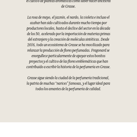
el cultivo de plantas aromáticas como saber hacer ancestral
de Grasse.
La rosa de mayo, el jazmín, el nardo, la violeta e incluso el
azahar han sido cultivados durante mucho tiempo por
productores locales, hasta el declive del sector en la década
de los 50, acelerado por la importación de materias primas
del extranjero y la creación de moléculas sintéticas. Desde
2016, todo un ecosistema de Grasse se ha movilizado para
relanzar la producción de flores perfumadas. Fragonard se
enorgullece particularmente de apoyar estos bonitos
proyectos y el cultivo de las flores emblemáticas que han
contribuido a escribir la historia de la perfumería en Grasse.
Grasse sigue siendo la ciudad de la perfumería tradicional,
la patria de muchas “narices” famosas, y el lugar ideal para
todos los amantes de la perfumería de calidad.