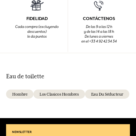
FIDELIDAD
CONTÁCTENOS
Cada compra (excluyendo
De las 9 a las 12 h
descuentos)
y de las 14 a las 18 h
le da puntos
De lunes a viernes
en el +33 4 92 42 34 34
Eau de toilette
Hombre
Los Clasicos Hombres
Eau Du Séducteur
NEWSLETTER