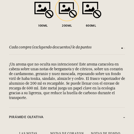
100ML
200ML
600ML
Consulta nuestros T&C
Satisfec
¡Un aroma que no oculta sus intenciones! Este aroma caracolea en
cabeza sobre unas notas de bergamota y de cítricos, sobre un corazón
de cardamomo, geranio y nuez moscada, reposando sobre un fondo
viril de haba tonka, sándalo, almizcle y cedro. El frasco vaporizador de
aluminio de 200 ml es recargable. Se puede llenar con el envase de
recarga de 600 ml. Este metal juega un papel clave en la ecología
gracias a su ligereza, que reduce la huella de carbono durante el
transporte.
PIRÁMIDE OLFATIVA
LAS NOTAS
NOTAS DE CORAZON
NOTAS DE FONDO