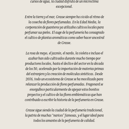
cursos de agua, la ciudad disfruta de un microclima
excepcional.
Entre la tierra y el mar, Grasse siempre ha vivido al ritmo de
la cosecha de flores perfumadas. En la Edad Media, la
corporación de guanteros ya utilizaba cultivos locales para
perfumar sus pieles. El auge de la perfumería ha consagrado
el cultivo de plantas aromáticas como saber hacer ancestral
de Grasse.
La rosa de mayo, el jazmín, el nardo, la violeta e incluso el
azahar han sido cultivados durante mucho tiempo por
productores locales, hasta el declive del sector en la década
de los 50, acelerado por la importación de materias primas
del extranjero y la creación de moléculas sintéticas. Desde
2016, todo un ecosistema de Grasse se ha movilizado para
relanzar la producción de flores perfumadas. Fragonard se
enorgullece particularmente de apoyar estos bonitos
proyectos y el cultivo de las flores emblemáticas que han
contribuido a escribir la historia de la perfumería en Grasse.
Grasse sigue siendo la ciudad de la perfumería tradicional,
la patria de muchas “narices” famosas, y el lugar ideal para
todos los amantes de la perfumería de calidad.