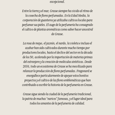
excepcional.
Entre la tierra y el mar, Grasse siempre ha vivido al ritmo de
la cosecha de flores perfumadas. En la Edad Media, la
corporación de guanteros ya utilizaba cultivos locales para
perfumar sus pieles. El auge de la perfumería ha consagrado
el cultivo de plantas aromáticas como saber hacer ancestral
de Grasse.
La rosa de mayo, el jazmín, el nardo, la violeta e incluso el
azahar han sido cultivados durante mucho tiempo por
productores locales, hasta el declive del sector en la década
de los 50, acelerado por la importación de materias primas
del extranjero y la creación de moléculas sintéticas. Desde
2016, todo un ecosistema de Grasse se ha movilizado para
relanzar la producción de flores perfumadas. Fragonard se
enorgullece particularmente de apoyar estos bonitos
proyectos y el cultivo de las flores emblemáticas que han
contribuido a escribir la historia de la perfumería en Grasse.
Grasse sigue siendo la ciudad de la perfumería tradicional,
la patria de muchas “narices” famosas, y el lugar ideal para
todos los amantes de la perfumería de calidad.