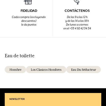
FIDELIDAD
CONTÁCTENOS
Cada compra (excluyendo
De las 9 a las 12 h
descuentos)
y de las 14 a las 18 h
le da puntos
De lunes a viernes
en el +33 4 92 42 34 34
Eau de toilette
Hombre
Los Clasicos Hombres
Eau Du Séducteur
NEWSLETTER