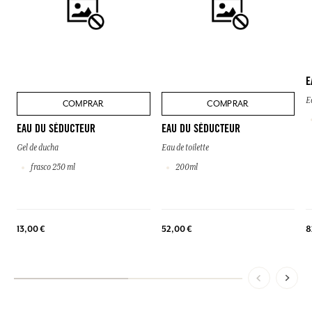
E
E
COMPRAR
COMPRAR
EAU DU SÉDUCTEUR
EAU DU SÉDUCTEUR
Gel de ducha
Eau de toilette
frasco 250 ml
200ml
13,00 €
52,00 €
8