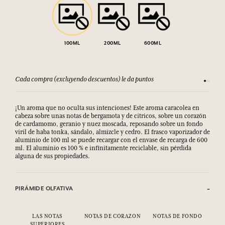
100ML
200ML
600ML
Cada compra (excluyendo descuentos) le da puntos
Consult
¡Un aroma que no oculta sus intenciones! Este aroma caracolea en
cabeza sobre unas notas de bergamota y de cítricos, sobre un corazón
de cardamomo, geranio y nuez moscada, reposando sobre un fondo
viril de haba tonka, sándalo, almizcle y cedro. El frasco vaporizador de
aluminio de 100 ml se puede recargar con el envase de recarga de 600
ml. El aluminio es 100 % e infinitamente reciclable, sin pérdida
alguna de sus propiedades.
PIRÁMIDE OLFATIVA
LAS NOTAS
NOTAS DE CORAZON
NOTAS DE FONDO
SUPERIORES