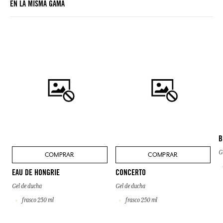
EN LA MISMA GAMA
del producto comprado.
B
G
COMPRAR
COMPRAR
EAU DE HONGRIE
CONCERTO
Gel de ducha
Gel de ducha
frasco 250 ml
frasco 250 ml