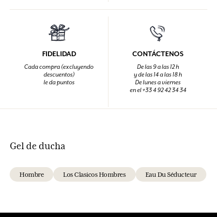
FIDELIDAD
CONTÁCTENOS
Cada compra (excluyendo
De las 9 a las 12 h
descuentos)
y de las 14 a las 18 h
le da puntos
De lunes a viernes
en el +33 4 92 42 34 34
Gel de ducha
Hombre
Los Clasicos Hombres
Eau Du Séducteur