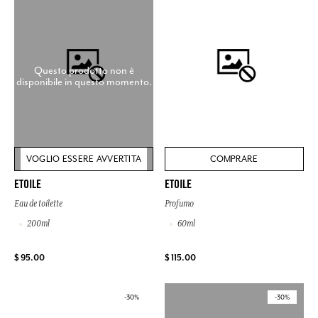
Questo prodotto non è
disponibile in questo momento.
VOGLIO ESSERE AVVERTITA
COMPRARE
ETOILE
ETOILE
Eau de toilette
Profumo
200ml
60ml
$ 95.00
$ 115.00
-30%
-30%