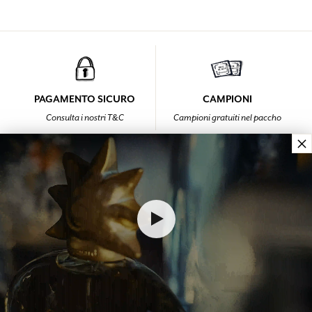
PAGAMENTO SICURO
CAMPIONI
Consulta i nostri T&C
Campioni gratuiti nel paccho
×
GARANZIA
FEDELTÀ
Soddisfatti o rimborsati
Ogni acquisto (esclusi gli sconti)
fino a 15 giorni
li fa guadagnare punti
HOME PAGE
IDÉES CADEAUX SAINT-VALENTIN 2025