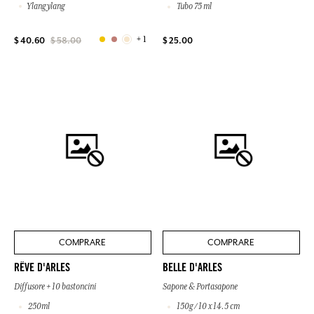
Ylang ylang
Tubo 75 ml
+ 1
$ 25.00
$ 40.60
$ 58.00
COMPRARE
COMPRARE
RÊVE D'ARLES
BELLE D'ARLES
Diffusore + 10 bastoncini
Sapone & Portasapone
250ml
150g / 10 x 14.5 cm