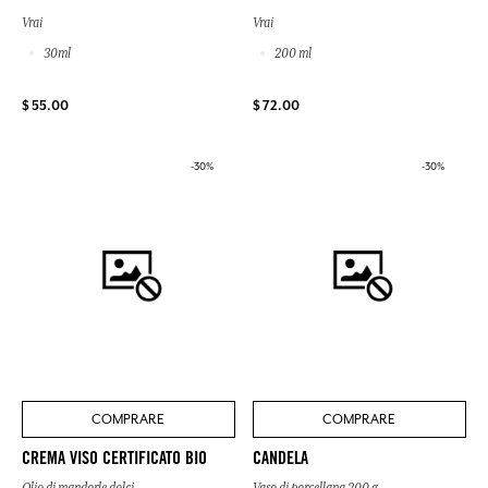
Vrai
Vrai
30ml
200 ml
$ 55.00
$ 72.00
-30%
-30%
COMPRARE
COMPRARE
CREMA VISO CERTIFICATO BIO
CANDELA
Olio di mandorle dolci
Vaso di porcellana 200 g