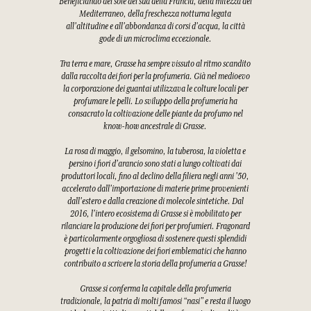
Beneficiando del sole del sud della Francia, della mitezza del
Mediterraneo, della freschezza notturna legata
all'altitudine e all'abbondanza di corsi d'acqua, la città
gode di un microclima eccezionale.
Tra terra e mare, Grasse ha sempre vissuto al ritmo scandito
dalla raccolta dei fiori per la profumeria. Già nel medioevo
la corporazione dei guantai utilizzava le colture locali per
profumare le pelli. Lo sviluppo della profumeria ha
consacrato la coltivazione delle piante da profumo nel
know-how ancestrale di Grasse.
La rosa di maggio, il gelsomino, la tuberosa, la violetta e
persino i fiori d'arancio sono stati a lungo coltivati dai
produttori locali, fino al declino della filiera negli anni '50,
accelerato dall'importazione di materie prime provenienti
dall'estero e dalla creazione di molecole sintetiche. Dal
2016, l'intero ecosistema di Grasse si è mobilitato per
rilanciare la produzione dei fiori per profumieri. Fragonard
è particolarmente orgogliosa di sostenere questi splendidi
progetti e la coltivazione dei fiori emblematici che hanno
contribuito a scrivere la storia della profumeria a Grasse!
Grasse si conferma la capitale della profumeria
tradizionale, la patria di molti famosi “nasi” e resta il luogo