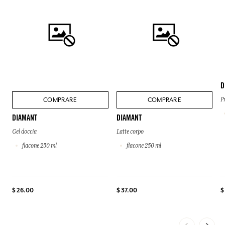
D
COMPRARE
COMPRARE
P
DIAMANT
DIAMANT
Gel doccia
Latte corpo
flacone 250 ml
flacone 250 ml
$
$ 26.00
$ 37.00