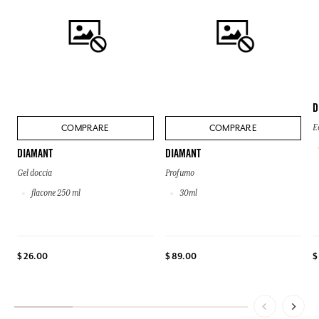
D
COMPRARE
COMPRARE
E
DIAMANT
DIAMANT
Gel doccia
Profumo
flacone 250 ml
30ml
$
$ 26.00
$ 89.00