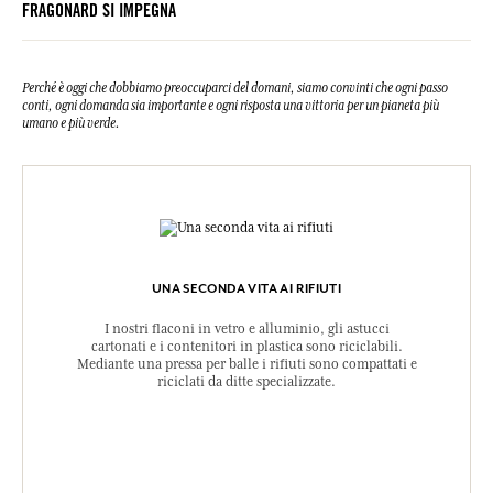
FRAGONARD SI IMPEGNA
Isomethyl Ionone. Questa lista può essere oggetto di modifiche, si
prega di conservare l'imballaggio del prodotto acquistato.
Perché è oggi che dobbiamo preoccuparci del domani, siamo convinti che ogni passo
conti, ogni domanda sia importante e ogni risposta una vittoria per un pianeta più
umano e più verde.
UNA SECONDA VITA AI RIFIUTI
I nostri flaconi in vetro e alluminio, gli astucci
cartonati e i contenitori in plastica sono riciclabili.
Mediante una pressa per balle i rifiuti sono compattati e
riciclati da ditte specializzate.