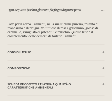
Ogni acquisto (esclusi gli sconti) le fa guadagnare punti
Consulta
Latte per il corpo 'Diamant', nella sua sublime purezza, fruttato di
mandarino e di prugna, voluttuoso di rosa e gelsomino, goloso di
caramello, vanigliato di patchouli e muschio. Questo latte è il
complemento ideale dell'eau de toilette 'Diamant'...
CONSIGLI D'USO
.
COMPOSIZIONE
Aqua (Water), Glycerin, C12-15 Alkyl Benzoate, Ethylhexyl Stearate,
Parfum (Fragrance), Oleth-20, Sorbitan Stearate, Cetyl Alcohol,
SCHEDA PRODOTTO RELATIVA A QUALITÀ O
Polysorbate 60, Imperata Cylindrica Root Extract, Caprylyl Glycol,
CARATTERISTICHE AMBIENTALI
1,2-hexanediol, Ethylhexylglycerin, Xanthan Gum,
Methylpropanediol, Glyceryl Acrylate/acrylic Acid Copolymer,
Tabella informativa
Acrylates/c10-30 Alkyl Acrylate Crosspolymer, Potassium Sorbate,
Si prega di consultare le qualità o le caratteristiche ambientali
Tetrasodium Edta, Sodium Hydroxide, Methylsilanol Mannuronate,
clic qui
facendo
.
Carbomer, Sodium Citrate, Citric Acid, Tocopherol, Biotin,
Limonene, Linalool, Citronellol, Hexyl Cinnamal, Coumarin, Alpha