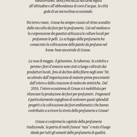
Mediterraneo, della freschezza notturna legata
all'altitudine e all'abbondanza di corsi d'acqua, la città
gode di un microclima eccezionale.
Tra terra e mare, Grasse ha sempre vissuto al ritmo scandito
dalla raccolta dei fiori per la profumeria. Già nel medioevo
la corporazione dei guantai utilizzava le colture locali per
profumare le pelli. Lo sviluppo della profumeria ha
consacrato la coltivazione delle piante da profumo nel
know-how ancestrale di Grasse.
La rosa di maggio, il gelsomino, la tuberosa, la violetta e
persino i fiori d'arancio sono stati a lungo coltivati dai
produttori locali, fino al declino della filiera negli anni '50,
accelerato dall'importazione di materie prime provenienti
dall'estero e dalla creazione di molecole sintetiche. Dal
2016, l'intero ecosistema di Grasse si è mobilitato per
rilanciare la produzione dei fiori per profumieri. Fragonard
è particolarmente orgogliosa di sostenere questi splendidi
progetti e la coltivazione dei fiori emblematici che hanno
contribuito a scrivere la storia della profumeria a Grasse!
Grasse si conferma la capitale della profumeria
tradizionale, la patria di molti famosi “nasi” e resta il luogo
ideale per tutti gli amanti della profumeria di qualità.