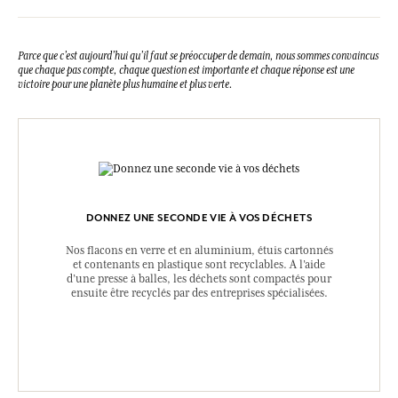
Isomethyl Ionone.Cette liste peut faire l'objet de modifications,
veuillez consulter l'emballage du produit acheté.
Parce que c’est aujourd’hui qu’il faut se préoccuper de demain, nous sommes convaincus
que chaque pas compte, chaque question est importante et chaque réponse est une
victoire pour une planète plus humaine et plus verte.
DONNEZ UNE SECONDE VIE À VOS DÉCHETS
Nos flacons en verre et en aluminium, étuis cartonnés
et contenants en plastique sont recyclables. A l’aide
d’une presse à balles, les déchets sont compactés pour
ensuite être recyclés par des entreprises spécialisées.