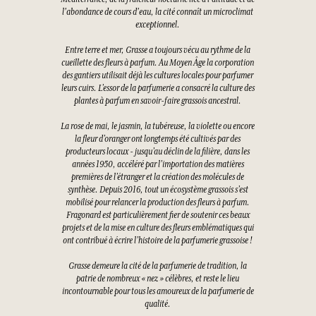
l'abondance de cours d'eau, la cité connaît un microclimat
exceptionnel.
Entre terre et mer, Grasse a toujours vécu au rythme de la
cueillette des fleurs à parfum. Au Moyen Âge la corporation
des gantiers utilisait déjà les cultures locales pour parfumer
leurs cuirs. L’essor de la parfumerie a consacré la culture des
plantes à parfum en savoir-faire grassois ancestral.
La rose de mai, le jasmin, la tubéreuse, la violette ou encore
la fleur d’oranger ont longtemps été cultivés par des
producteurs locaux - jusqu’au déclin de la filière, dans les
années 1950, accéléré par l’importation des matières
premières de l’étranger et la création des molécules de
synthèse. Depuis 2016, tout un écosystème grassois s’est
mobilisé pour relancer la production des fleurs à parfum.
Fragonard est particulièrement fier de soutenir ces beaux
projets et de la mise en culture des fleurs emblématiques qui
ont contribué à écrire l’histoire de la parfumerie grassoise !
Grasse demeure la cité de la parfumerie de tradition, la
patrie de nombreux « nez » célèbres, et reste le lieu
incontournable pour tous les amoureux de la parfumerie de
qualité.