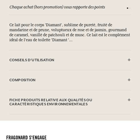
Chaque achat (hors promotion) vous rapporte des points
Consult
Ce lait pour le corps 'Diamant', sublime de pureté, fruité de
mandarine et de prune, voluptueux de rose et de jasmin, gourmand
de caramel, vanillé de patchouli et de musc. Ce lait est le complément
idéal de l'eau de toilette 'Diamant '…
CONSEILS D'UTILISATION
.
COMPOSITION
Aqua (Water), Glycerin, C12-15 Alkyl Benzoate, Ethylhexyl Stearate,
FICHE PRODUITS RELATIVE AUX QUALITÉS OU
Parfum (Fragrance), Oleth-20, Sorbitan Stearate, Cetyl Alcohol,
CARACTÉRISTIQUES ENVIRONNEMENTALES
Polysorbate 60, Imperata Cylindrica Root Extract, Caprylyl Glycol,
1,2-hexanediol, Ethylhexylglycerin, Xanthan Gum,
Tableau d'information
Methylpropanediol, Glyceryl Acrylate/acrylic Acid Copolymer,
Veuillez consulter les qualités ou caractéristiques environnementales
Acrylates/c10-30 Alkyl Acrylate Crosspolymer, Potassium Sorbate,
cliquant ici
en
.
Tetrasodium Edta, Sodium Hydroxide, Methylsilanol Mannuronate,
Carbomer, Sodium Citrate, Citric Acid, Tocopherol, Biotin,
FRAGONARD S'ENGAGE
Limonene, Linalool, Citronellol, Hexyl Cinnamal, Coumarin, Alpha