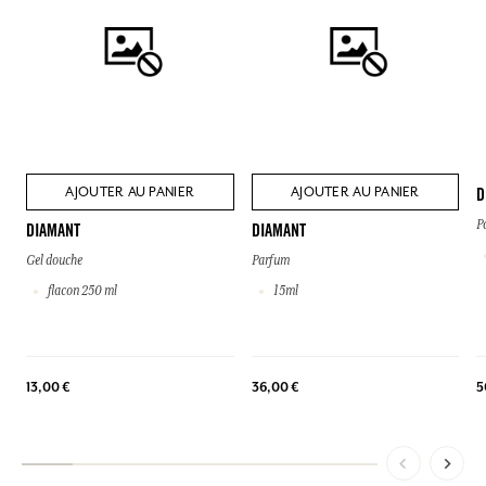
AJOUTER AU PANIER
AJOUTER AU PANIER
D
P
DIAMANT
DIAMANT
Gel douche
Parfum
flacon 250 ml
15ml
5
13,00 €
36,00 €