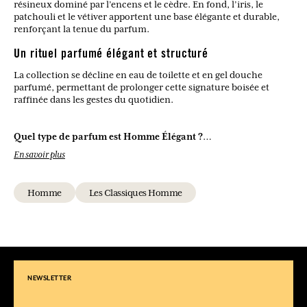
résineux dominé par l’encens et le cèdre. En fond, l’iris, le
patchouli et le vétiver apportent une base élégante et durable,
renforçant la tenue du parfum.
Un rituel parfumé élégant et structuré
La collection se décline en eau de toilette et en gel douche
parfumé, permettant de prolonger cette signature boisée et
raffinée dans les gestes du quotidien.
Quel type de parfum est Homme Élégant ?
C’est une eau de toilette boisée et épicée, élégante et équilibrée.
En savoir plus
Quelles sont les notes dominantes de cette fragrance ?
L’encens, le cèdre et le vétiver structurent le parfum, soutenus
Homme
Les Classiques Homme
par une ouverture fraîche de bergamote et de menthe.
À qui s’adresse ce parfum ?
Il convient aux hommes recherchant une fragrance raffinée,
discrète et intemporelle.
Peut-on porter Homme Élégant au quotidien ?
NEWSLETTER
Oui, son équilibre en fait un parfum idéal pour un usage
quotidien comme pour des occasions plus formelles.