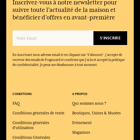
Inscrivez-vous à notre newsletter pour
Quels produits composent la collection Homme Élégant ?
suivre toute l'actualité de la maison et
La collection comprend une eau de toilette et un gel douche
bénéficier d’offres en avant-première
parfumé.
S'INSCRIRE
En inscrivant mon adresse email et en cliquant sur ‘S’abonner’, j'accepte de
recevoir des emails de Fragonard et confirme que j'ai lu et accepté la politique
de confidentialité. Je peux me désabonner à tout moment.
CONDITIONS
A PROPOS
FAQ
Qui sommes nous ?
Conditions générales de vente
Boutiques, Usines & Musées
Conditions générales
Evénement
d'utilisation
Magazines
Conditions Générales