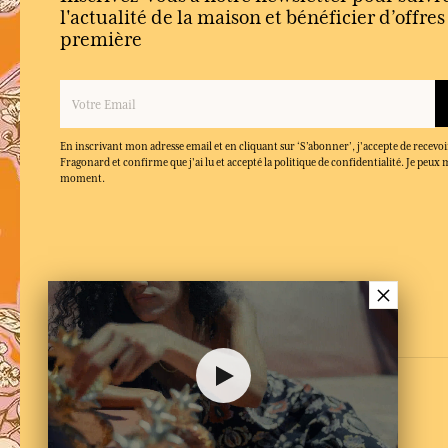
l'actualité de la maison et bénéficier d’offre
première
En inscrivant mon adresse email et en cliquant sur ‘S’abonner’, j'accepte de recevoi
Fragonard et confirme que j'ai lu et accepté la politique de confidentialité. Je peu
moment.
×