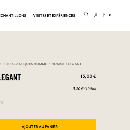
0
ÉCHANTILLONS
VISITES ET EXPÉRIENCES
E
LES CLASSIQUES HOMME
HOMME ÉLÉGANT
13,00 €
LEGANT
5,20 € / 100ml
021
AJOUTER AU PANIER