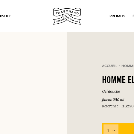
PSULE
PROMOS
ACCUEIL
HOMM
HOMME E
Gel douche
flacon 250 ml
Référence : HG250
1
ux.