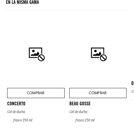
EN LA MISMA GAMA
del producto comprado.
D
G
COMPRAR
COMPRAR
CONCERTO
BEAU GOSSE
Gel de ducha
Gel de ducha
frasco 250 ml
frasco 250 ml