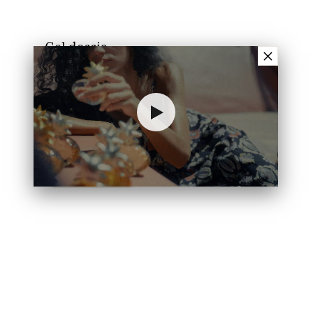
Gel doccia
×
Uomini
Collezione Classica Uomo
Homme Élégant
Newsletter
Iscriversi alla newsletter