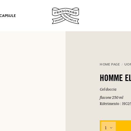
 CAPSULE
mulare punti e ricevere regali.
HOME PAGE
UOM
COLLEGARSI
HOMME E
Gel doccia
flacone 250 ml
Riferimento : HG2
COLLEGARSI
COLLEGARSI
COLLEGARSI
1