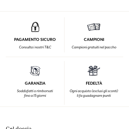
PAGAMENTO SICURO
CAMPIONI
Consulta i nostri T&C
Campioni gratuiti nel paccho
GARANZIA
FEDELTÀ
Soddisfatti o rimborsati
Ogni acquisto (esclusi gli sconti)
fino a 15 giorni
li fa guadagnare punti
Gel doccia