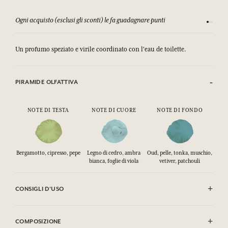
Ogni acquisto (esclusi gli sconti) le fa guadagnare punti
Consulta
Un profumo speziato e virile coordinato con l'eau de toilette.
PIRAMIDE OLFATTIVA
NOTE DI TESTA
NOTE DI CUORE
NOTE DI FONDO
Bergamotto, cipresso, pepe
Legno di cedro, ambra
Oud, pelle, tonka, muschio,
bianca, foglie di viola
vetiver, patchouli
CONSIGLI D'USO
EVITARE IL CONTATTO CON GLI OCCHI.
COMPOSIZIONE