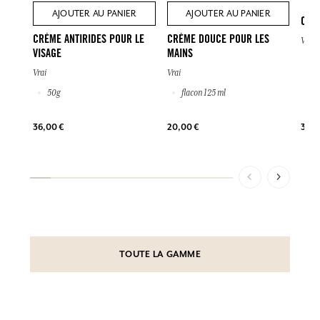
AJOUTER AU PANIER
AJOUTER AU PANIER
CRÈ
CRÈME ANTIRIDES POUR LE
CRÈME DOUCE POUR LES
Vrai
VISAGE
MAINS
2
Vrai
Vrai
50g
flacon 125 ml
39,0
36,00 €
20,00 €
TOUTE LA GAMME