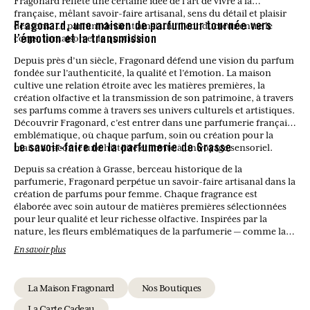
Fragonard reflète une certaine idée de l’art de vivre à la
française, mêlant savoir-faire artisanal, sens du détail et plaisir
des sens. Le parfum devient ainsi un fil conducteur entre le
Fragonard, une maison de parfumeur tournée vers
corps, la maison et le quotidien.
l’émotion et la transmission
Depuis près d’un siècle, Fragonard défend une vision du parfum
fondée sur l’authenticité, la qualité et l’émotion. La maison
cultive une relation étroite avec les matières premières, la
création olfactive et la transmission de son patrimoine, à travers
ses parfums comme à travers ses univers culturels et artistiques.
Découvrir Fragonard, c’est entrer dans une parfumerie française
emblématique, où chaque parfum, soin ou création pour la
maison raconte une histoire et invite à un voyage sensoriel.
Le savoir-faire de la parfumerie de Grasse
Depuis sa création à Grasse, berceau historique de la
parfumerie, Fragonard perpétue un savoir-faire artisanal dans la
création de parfums pour femme. Chaque fragrance est
élaborée avec soin autour de matières premières sélectionnées
pour leur qualité et leur richesse olfactive. Inspirées par la
nature, les fleurs emblématiques de la parfumerie — comme la
rose, le jasmin ou la fleur d’oranger — se mêlent à des notes
En savoir plus
modernes pour donner naissance à des compositions
harmonieuses et intemporelles. Ce savoir-faire permet de
proposer des parfums féminins à la fois élégants, équilibrés et
La Maison Fragonard
Nos Boutiques
fidèles à la tradition parfumée de Grasse.
La Carte Cadeau