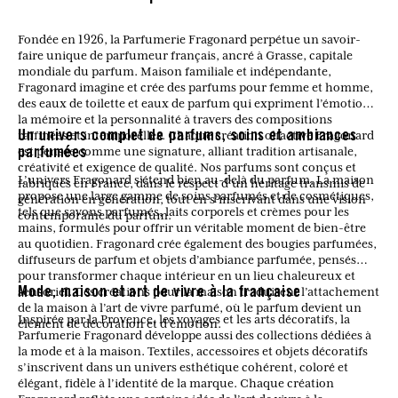
Fondée en 1926, la Parfumerie Fragonard perpétue un savoir-
faire unique de parfumeur français, ancré à Grasse, capitale
mondiale du parfum. Maison familiale et indépendante,
Fragonard imagine et crée des parfums pour femme et homme,
des eaux de toilette et eaux de parfum qui expriment l’émotion,
la mémoire et la personnalité à travers des compositions
raffinées et intemporelles. Chaque création olfactive Fragonard
Un univers complet de parfums, soins et ambiances
est pensée comme une signature, alliant tradition artisanale,
parfumées
créativité et exigence de qualité. Nos parfums sont conçus et
L’univers Fragonard s’étend bien au-delà du parfum. La maison
fabriqués en France, dans le respect d’un héritage transmis de
propose une large gamme de soins parfumés et de cosmétiques,
génération en génération, tout en s’inscrivant dans une vision
tels que savons parfumés, laits corporels et crèmes pour les
contemporaine du parfum.
mains, formulés pour offrir un véritable moment de bien-être
au quotidien. Fragonard crée également des bougies parfumées,
diffuseurs de parfum et objets d’ambiance parfumée, pensés
pour transformer chaque intérieur en un lieu chaleureux et
sensoriel. Ces créations pour la maison traduisent l’attachement
Mode, maison et art de vivre à la française
de la maison à l’art de vivre parfumé, où le parfum devient un
Inspirée par la Provence, les voyages et les arts décoratifs, la
élément de décoration et d’émotion.
Parfumerie Fragonard développe aussi des collections dédiées à
la mode et à la maison. Textiles, accessoires et objets décoratifs
s’inscrivent dans un univers esthétique cohérent, coloré et
élégant, fidèle à l’identité de la marque. Chaque création