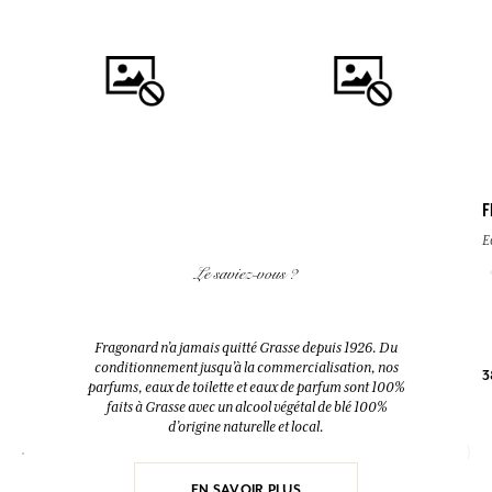
F
AJOUTER AU PANIER
AJOUTER AU PANIER
E
FLEUR D'ORANGER
EAU DES VACANCES
Le saviez-vous ?
Diffuseur + 10 bâtonnets
Eau de toilette
200ml
200ml
Fragonard n’a jamais quitté Grasse depuis 1926. Du
conditionnement jusqu’à la commercialisation, nos
3
38,00 €
52,00 €
parfums, eaux de toilette et eaux de parfum sont 100%
faits à Grasse avec un alcool végétal de blé 100%
d’origine naturelle et local.
EN SAVOIR PLUS