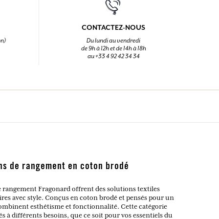
CONTACTEZ-NOUS
on)
Du lundi au vendredi
de 9h à 12h et de 14h à 18h
au +33 4 92 42 34 34
ns de rangement en coton brodé
e rangement Fragonard offrent des solutions textiles
aires avec style. Conçus en coton brodé et pensés pour un
combinent esthétisme et fonctionnalité. Cette catégorie
s à différents besoins, que ce soit pour vos essentiels du