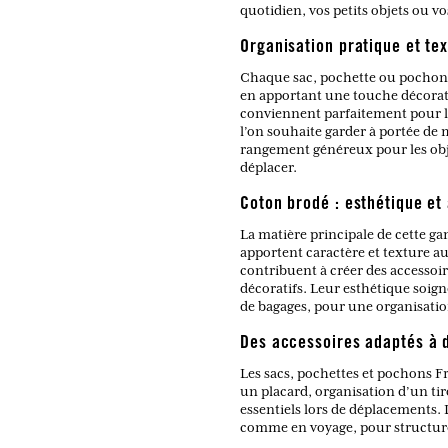
quotidien, vos petits objets ou v
Organisation pratique et tex
Chaque sac, pochette ou pochon d
en apportant une touche décorati
conviennent parfaitement pour le
l’on souhaite garder à portée de 
rangement généreux pour les objet
déplacer.
Coton brodé : esthétique et 
La matière principale de cette ga
apportent caractère et texture aux
contribuent à créer des accessoir
décoratifs. Leur esthétique soign
de bagages, pour une organisation
Des accessoires adaptés à d
Les sacs, pochettes et pochons F
un placard, organisation d’un tiro
essentiels lors de déplacements. 
comme en voyage, pour structurer