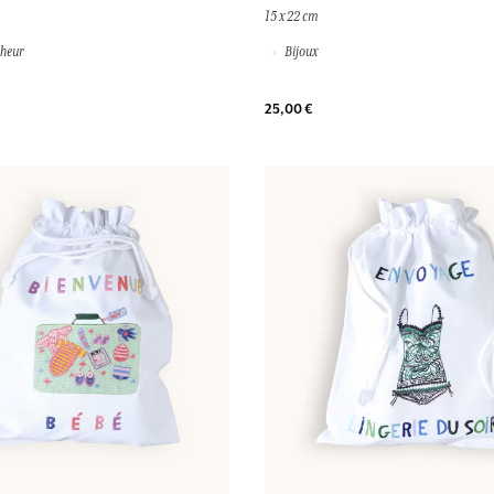
15 x 22 cm
heur
Bijoux
25,00 €