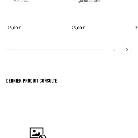
Mon Trésor
Que du Bonheur
2
25,00 €
25,00 €
DERNIER PRODUIT CONSULTÉ