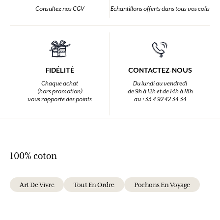
Consultez nos CGV
Echantillons offerts dans tous vos colis
FIDÉLITÉ
CONTACTEZ-NOUS
Chaque achat
Du lundi au vendredi
(hors promotion)
de 9h à 12h et de 14h à 18h
vous rapporte des points
au +33 4 92 42 34 34
100% coton
Art De Vivre
Tout En Ordre
Pochons En Voyage