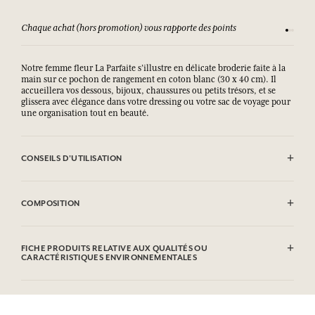
Chaque achat (hors promotion) vous rapporte des points
Consult
Notre femme fleur La Parfaite s’illustre en délicate broderie faite à la
main sur ce pochon de rangement en coton blanc (30 x 40 cm). Il
accueillera vos dessous, bijoux, chaussures ou petits trésors, et se
glissera avec élégance dans votre dressing ou votre sac de voyage pour
une organisation tout en beauté.
CONSEILS D'UTILISATION
Lavage en machine autorisé (30°)
COMPOSITION
100% coton
FICHE PRODUITS RELATIVE AUX QUALITÉS OU
CARACTÉRISTIQUES ENVIRONNEMENTALES