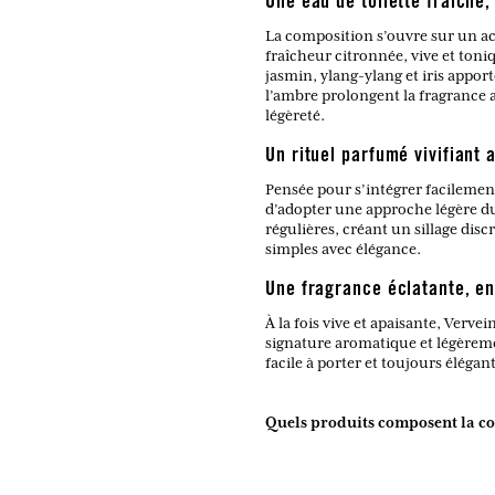
Une eau de toilette fraîche,
La composition s’ouvre sur un a
fraîcheur citronnée, vive et toni
jasmin, ylang-ylang et iris apport
l’ambre prolongent la fragrance av
légèreté.
Un rituel parfumé vivifiant 
Pensée pour s’intégrer facilemen
d’adopter une approche légère du
régulières, créant un sillage disc
simples avec élégance.
Une fragrance éclatante, en
À la fois vive et apaisante, Vervei
signature aromatique et légèreme
facile à porter et toujours élégant
Quels produits composent la co
Une eau de toilette ainsi que des
Quel est le caractère de la frag