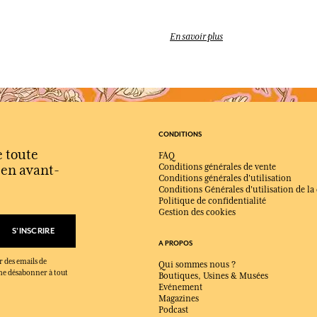
Une composition fraîche, végétale
Comment porter une fragrance 
En savoir plus
Elle peut être appliquée généreu
vivacité.
Quelle sensation procure ce pa
Une impression immédiate de fraîc
CONDITIONS
e toute
FAQ
s en avant-
Conditions générales de vente
Conditions générales d'utilisation
Conditions Générales d'utilisation de la
Politique de confidentialité
Gestion des cookies
S'INSCRIRE
A PROPOS
r des emails de
Qui sommes nous ?
x me désabonner à tout
Boutiques, Usines & Musées
Evénement
Magazines
Podcast