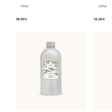
100ml
200ml
38,00 €
52,00 €