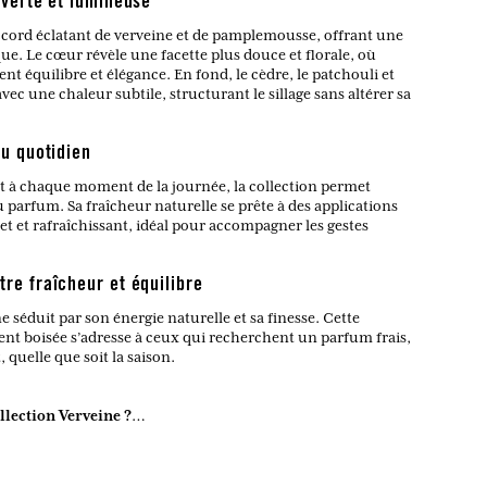
 verte et lumineuse
ccord éclatant de verveine et de pamplemousse, offrant une
que. Le cœur révèle une facette plus douce et florale, où
ent équilibre et élégance. En fond, le cèdre, le patchouli et
ec une chaleur subtile, structurant le sillage sans altérer sa
au quotidien
t à chaque moment de la journée, la collection permet
 parfum. Sa fraîcheur naturelle se prête à des applications
ret et rafraîchissant, idéal pour accompagner les gestes
tre fraîcheur et équilibre
ne séduit par son énergie naturelle et sa finesse. Cette
nt boisée s’adresse à ceux qui recherchent un parfum frais,
, quelle que soit la saison.
llection Verveine ?
 essentiels parfumés pour le quotidien.
rance Verveine ?