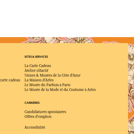
 et citronnée, équilibrée par des notes florales et boisées.
fraîche comme la verveine ?
sement et renouvelée au fil de la journée pour conserver sa
rfum ?
heur, tonique et lumineuse, idéale pour se sentir revitalisé.
SITES & SERVICES
La Carte Cadeau
Atelier olfactif
Usines & Musées de la Côte d'Azur
 carte cadeau
La Maison d'Arles
Le Musée du Parfum à Paris
Le Musée de la Mode et du Costume à Arles
CARRIÈRES
Candidatures spontanées
Offres d'emplois
Accessibilité