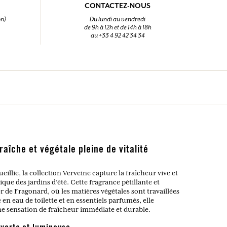
CONTACTEZ-NOUS
on)
Du lundi au vendredi
de 9h à 12h et de 14h à 18h
au +33 4 92 42 34 34
raîche et végétale pleine de vitalité
eillie, la collection Verveine capture la fraîcheur vive et
ue des jardins d’été. Cette fragrance pétillante et
r de Fragonard, où les matières végétales sont travaillées
 en eau de toilette et en essentiels parfumés, elle
e sensation de fraîcheur immédiate et durable.