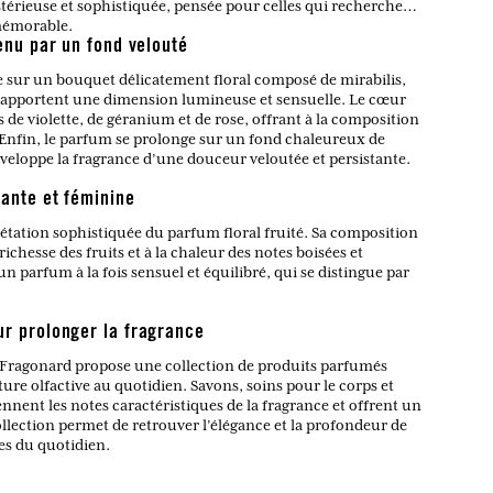
érieuse et sophistiquée, pensée pour celles qui recherchent
 mémorable.
tenu par un fond velouté
re sur un bouquet délicatement floral composé de mirabilis,
i apportent une dimension lumineuse et sensuelle. Le cœur
s de violette, de géranium et de rose, offrant à la composition
 Enfin, le parfum se prolonge sur un fond chaleureux de
nveloppe la fragrance d’une douceur veloutée et persistante.
gante et féminine
rétation sophistiquée du parfum floral fruité. Sa composition
richesse des fruits et à la chaleur des notes boisées et
 parfum à la fois sensuel et équilibré, qui se distingue par
ur prolonger la fragrance
 Fragonard propose une collection de produits parfumés
ure olfactive au quotidien. Savons, soins pour le corps et
nent les notes caractéristiques de la fragrance et offrent un
ollection permet de retrouver l’élégance et la profondeur de
tes du quotidien.