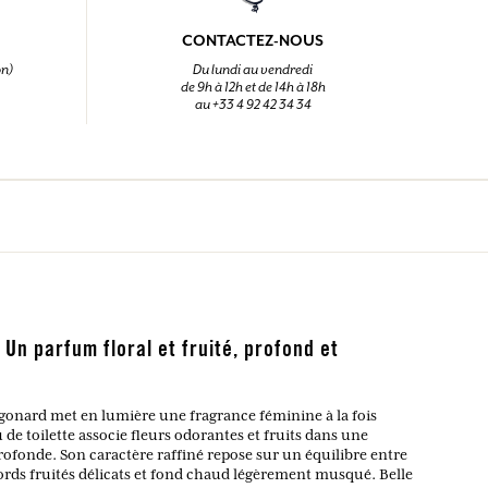
CONTACTEZ-NOUS
on)
Du lundi au vendredi
de 9h à 12h et de 14h à 18h
au +33 4 92 42 34 34
 Un parfum floral et fruité, profond et
agonard met en lumière une fragrance féminine à la fois
 de toilette associe fleurs odorantes et fruits dans une
rofonde. Son caractère raffiné repose sur un équilibre entre
cords fruités délicats et fond chaud légèrement musqué. Belle