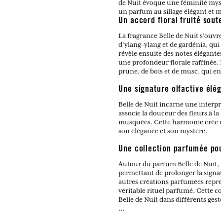
de Nuit évoque une féminité myst
un parfum au sillage élégant et
Un accord floral fruité sou
La fragrance Belle de Nuit s’ouv
d’ylang-ylang et de gardénia, qu
révèle ensuite des notes élégante
une profondeur florale raffinée.
prune, de bois et de musc, qui e
Une signature olfactive élé
Belle de Nuit incarne une interp
associe la douceur des fleurs à la 
musquées. Cette harmonie crée un
son élégance et son mystère.
Une collection parfumée po
Autour du parfum Belle de Nuit,
permettant de prolonger la signat
autres créations parfumées repren
véritable rituel parfumé. Cette c
Belle de Nuit dans différents ges