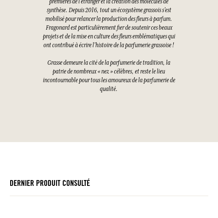
premières de l’étranger et la création des molécules de
synthèse. Depuis 2016, tout un écosystème grassois s’est
mobilisé pour relancer la production des fleurs à parfum.
Fragonard est particulièrement fier de soutenir ces beaux
projets et de la mise en culture des fleurs emblématiques qui
ont contribué à écrire l’histoire de la parfumerie grassoise !
Grasse demeure la cité de la parfumerie de tradition, la
patrie de nombreux « nez » célèbres, et reste le lieu
incontournable pour tous les amoureux de la parfumerie de
qualité.
DERNIER PRODUIT CONSULTÉ