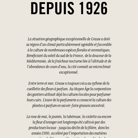
DEPUIS 1926
La situation géographique exceptionnelle de Grasse a doté
sa région d'un climat particulièrement agréable et favorable
à la culture de nombreuses espèces florales et aromatiques.
Bénéficiant du soleil du sud de la France, de la douceur de la
Méditerranée, de la fraîcheur nocturne liée à l'altitude et de
l'abondance de cours d'eau, la cité connaît un microclimat
exceptionnel.
Entre terre et mer, Grasse a toujours vécu au rythme de la
cueillette des fleurs à parfum. Au Moyen Âge la corporation
des gantiers utilisait déjà les cultures locales pour parfumer
leurs cuirs. L’essor de la parfumerie a consacré la culture des
plantes à parfum en savoir-faire grassois ancestral.
La rose de mai, le jasmin, la tubéreuse, la violette ou encore
la fleur d’oranger ont longtemps été cultivés par des
producteurs locaux - jusqu’au déclin de la filière, dans les
années 1950, accéléré par l’importation des matières