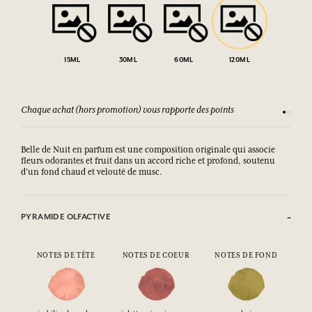
15ML
30ML
60ML
120ML
Chaque achat (hors promotion) vous rapporte des points
Consult
Belle de Nuit en parfum est une composition originale qui associe
fleurs odorantes et fruit dans un accord riche et profond, soutenu
d’un fond chaud et velouté de musc.
PYRAMIDE OLFACTIVE
NOTES DE TÊTE
NOTES DE COEUR
NOTES DE FOND