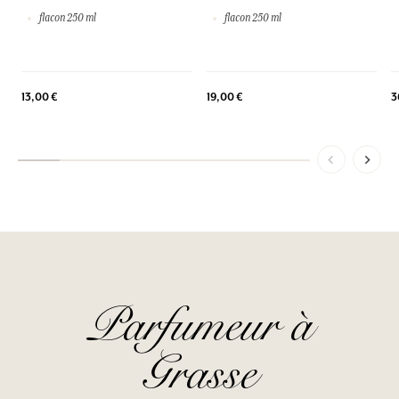
flacon 250 ml
flacon 250 ml
3
13,00 €
19,00 €
Parfumeur à
Grasse