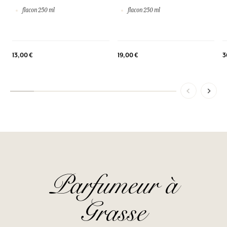
flacon 250 ml
flacon 250 ml
3
13,00 €
19,00 €
Parfumeur à
Grasse