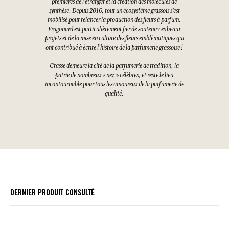
premières de l’étranger et la création des molécules de
synthèse. Depuis 2016, tout un écosystème grassois s’est
mobilisé pour relancer la production des fleurs à parfum.
Fragonard est particulièrement fier de soutenir ces beaux
projets et de la mise en culture des fleurs emblématiques qui
ont contribué à écrire l’histoire de la parfumerie grassoise !
Grasse demeure la cité de la parfumerie de tradition, la
patrie de nombreux « nez » célèbres, et reste le lieu
incontournable pour tous les amoureux de la parfumerie de
qualité.
DERNIER PRODUIT CONSULTÉ