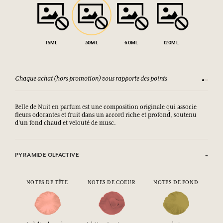
15ML
30ML
60ML
120ML
Chaque achat (hors promotion) vous rapporte des points
Consult
Belle de Nuit en parfum est une composition originale qui associe
fleurs odorantes et fruit dans un accord riche et profond, soutenu
d’un fond chaud et velouté de musc.
PYRAMIDE OLFACTIVE
NOTES DE TÊTE
NOTES DE COEUR
NOTES DE FOND