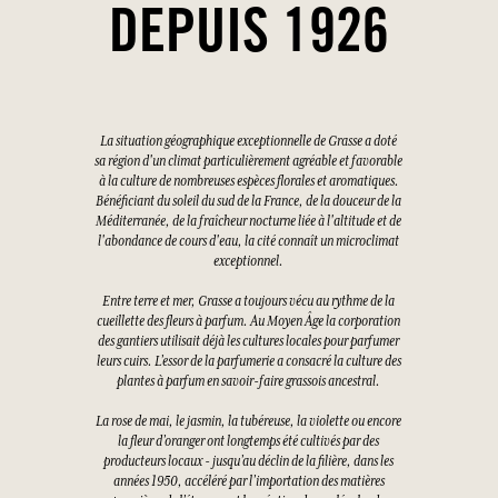
DEPUIS 1926
La situation géographique exceptionnelle de Grasse a doté
sa région d'un climat particulièrement agréable et favorable
à la culture de nombreuses espèces florales et aromatiques.
Bénéficiant du soleil du sud de la France, de la douceur de la
Méditerranée, de la fraîcheur nocturne liée à l'altitude et de
l'abondance de cours d'eau, la cité connaît un microclimat
exceptionnel.
Entre terre et mer, Grasse a toujours vécu au rythme de la
cueillette des fleurs à parfum. Au Moyen Âge la corporation
des gantiers utilisait déjà les cultures locales pour parfumer
leurs cuirs. L’essor de la parfumerie a consacré la culture des
plantes à parfum en savoir-faire grassois ancestral.
La rose de mai, le jasmin, la tubéreuse, la violette ou encore
la fleur d’oranger ont longtemps été cultivés par des
producteurs locaux - jusqu’au déclin de la filière, dans les
années 1950, accéléré par l’importation des matières