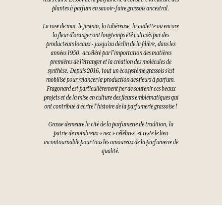
plantes à parfum en savoir-faire grassois ancestral.
La rose de mai, le jasmin, la tubéreuse, la violette ou encore
la fleur d’oranger ont longtemps été cultivés par des
producteurs locaux - jusqu’au déclin de la filière, dans les
années 1950, accéléré par l’importation des matières
premières de l’étranger et la création des molécules de
synthèse. Depuis 2016, tout un écosystème grassois s’est
mobilisé pour relancer la production des fleurs à parfum.
Fragonard est particulièrement fier de soutenir ces beaux
projets et de la mise en culture des fleurs emblématiques qui
ont contribué à écrire l’histoire de la parfumerie grassoise !
Grasse demeure la cité de la parfumerie de tradition, la
patrie de nombreux « nez » célèbres, et reste le lieu
incontournable pour tous les amoureux de la parfumerie de
qualité.