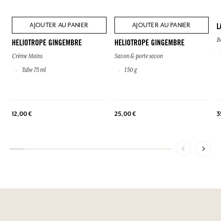
AJOUTER AU PANIER
AJOUTER AU PANIER
L
B
HELIOTROPE GINGEMBRE
HELIOTROPE GINGEMBRE
Crème Mains
Savon & porte savon
Tube 75 ml
150 g
3
12,00 €
25,00 €