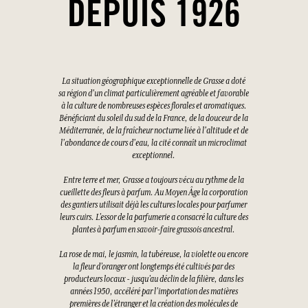
DEPUIS 1926
La situation géographique exceptionnelle de Grasse a doté
sa région d'un climat particulièrement agréable et favorable
à la culture de nombreuses espèces florales et aromatiques.
Bénéficiant du soleil du sud de la France, de la douceur de la
Méditerranée, de la fraîcheur nocturne liée à l'altitude et de
l'abondance de cours d'eau, la cité connaît un microclimat
exceptionnel.
Entre terre et mer, Grasse a toujours vécu au rythme de la
cueillette des fleurs à parfum. Au Moyen Âge la corporation
des gantiers utilisait déjà les cultures locales pour parfumer
leurs cuirs. L’essor de la parfumerie a consacré la culture des
plantes à parfum en savoir-faire grassois ancestral.
La rose de mai, le jasmin, la tubéreuse, la violette ou encore
la fleur d’oranger ont longtemps été cultivés par des
producteurs locaux - jusqu’au déclin de la filière, dans les
années 1950, accéléré par l’importation des matières
premières de l’étranger et la création des molécules de