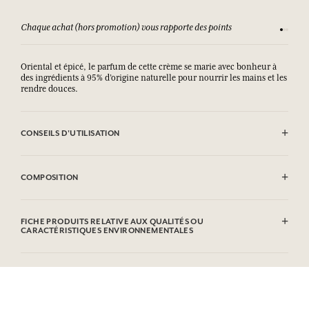
Chaque achat (hors promotion) vous rapporte des points
Consult
Oriental et épicé, le parfum de cette crème se marie avec bonheur à
des ingrédients à 95% d’origine naturelle pour nourrir les mains et les
rendre douces.
CONSEILS D'UTILISATION
.
COMPOSITION
Aqua (Water), Glycerin, Coco-caprylate/caprate, Butyrospermum
Parkii (Shea) Butter, Glyceryl Stearate Se, Polyglyceryl-6 Distearate,
FICHE PRODUITS RELATIVE AUX QUALITÉS OU
Prunus Armeniaca Kernel Oil, Parfum (Fragrance), Cetyl Alcohol,
CARACTÉRISTIQUES ENVIRONNEMENTALES
Caprylyl Glycol, Avena Sativa (Oat) Kernel Flour, Acrylates/C10-30
Alkyl Acrylate Crosspolymer, Ethylhexylglycerin, Tocopherol,
Tableau d'information
Panthenol, Helianthus Annuus (Sunflower) Seed Oil, Sodium
Veuillez consulter les qualités ou caractéristiques environnementales
Hydroxide, Coumarin, Limonene, Linalool, Cinnamal. Cette liste
cliquant ici
en
.
peut faire l'objet de modifications, veuillez consulter l'emballage du
produit acheté.