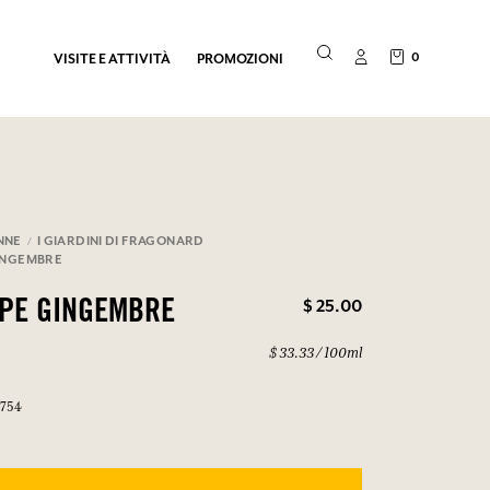
0
VISITE E ATTIVITÀ
PROMOZIONI
NNE
I GIARDINI DI FRAGONARD
INGEMBRE
$ 25.00
OPE GINGEMBRE
$ 33.33 / 100ml
M754