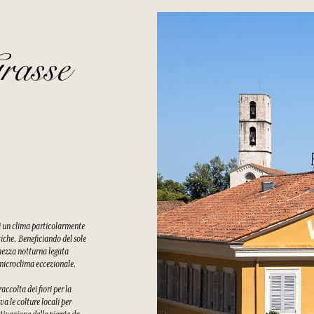
rasse
di un clima particolarmente
tiche. Beneficiando del sole
chezza notturna legata
n microclima eccezionale.
ccolta dei fiori per la
a le colture locali per