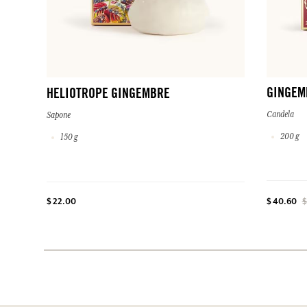
GINGEM
HELIOTROPE GINGEMBRE
Candela
Sapone
200 g
150 g
$ 22.00
$ 40.60
$