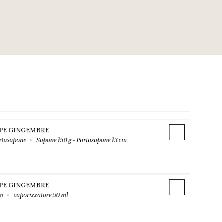
PE GINGEMBRE
rtasapone
Sapone 150 g - Portasapone 13 cm
PE GINGEMBRE
um
vaporizzatore 50 ml