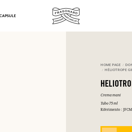
 CAPSULE
mulare punti e ricevere regali.
HOME PAGE
DO
HÉLIOTROPE G
COLLEGARSI
HELIOTR
Crema mani
Tubo 75 ml
Riferimento : JFC
COLLEGARSI
COLLEGARSI
COLLEGARSI