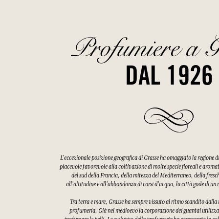
Profumiere a G
DAL 1926
L'eccezionale posizione geografica di Grasse ha omaggiato la regione 
piacevole favorevole alla coltivazione di molte specie floreali e aroma
del sud della Francia, della mitezza del Mediterraneo, della fres
all'altitudine e all'abbondanza di corsi d'acqua, la città gode di u
Tra terra e mare, Grasse ha sempre vissuto al ritmo scandito dalla ra
profumeria. Già nel medioevo la corporazione dei guantai utilizzav