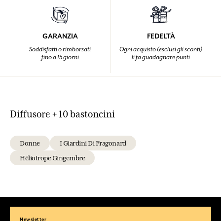
GARANZIA
FEDELTÀ
Soddisfatti o rimborsati
Ogni acquisto (esclusi gli sconti)
fino a 15 giorni
li fa guadagnare punti
Diffusore + 10 bastoncini
Donne
I Giardini Di Fragonard
Héliotrope Gingembre
Newsletter