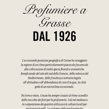
Profumiere a
Grasse
DAL 1926
L'eccezionale posizione geografica di Grasse ha omaggiato
la regione di un clima particolarmente piacevole favorevole
alla coltivazione di molte specie floreali e aromatiche.
Beneficiando del sole del sud della Francia, della mitezza del
Mediterraneo, della freschezza notturna legata
all'altitudine e all'abbondanza di corsi d'acqua, la città
gode di un microclima eccezionale.
Tra terra e mare, Grasse ha sempre vissuto al ritmo scandito
dalla raccolta dei fiori per la profumeria. Già nel medioevo
la corporazione dei guantai utilizzava le colture locali per
profumare le pelli. Lo sviluppo della profumeria ha