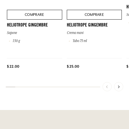
H
COMPRARE
COMPRARE
S
HELIOTROPE GINGEMBRE
HELIOTROPE GINGEMBRE
Sapone
Crema mani
150 g
Tubo 75 ml
$
$ 22.00
$ 25.00