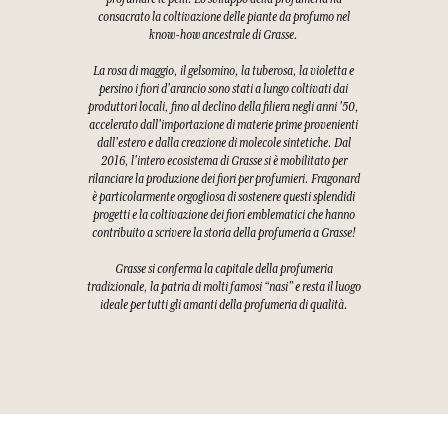
consacrato la coltivazione delle piante da profumo nel
know-how ancestrale di Grasse.
La rosa di maggio, il gelsomino, la tuberosa, la violetta e
persino i fiori d'arancio sono stati a lungo coltivati dai
produttori locali, fino al declino della filiera negli anni '50,
accelerato dall'importazione di materie prime provenienti
dall'estero e dalla creazione di molecole sintetiche. Dal
2016, l'intero ecosistema di Grasse si è mobilitato per
rilanciare la produzione dei fiori per profumieri. Fragonard
è particolarmente orgogliosa di sostenere questi splendidi
progetti e la coltivazione dei fiori emblematici che hanno
contribuito a scrivere la storia della profumeria a Grasse!
Grasse si conferma la capitale della profumeria
tradizionale, la patria di molti famosi “nasi” e resta il luogo
ideale per tutti gli amanti della profumeria di qualità.