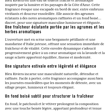
Bleu Riviera est une eau de toilette fraîche et aromatique
inspirée par la lumière et les paysages de la Côte d’Azur. Cette
fragrance évoque une escapade en bord de mer, entre embruns
vivifiants et douceur ensoleillée. Elle associe des agrumes
éclatants à des notes aromatiques raffinées et un fond boisé
discret, pour une signature masculine lumineuse et élégante.
Une fraîcheur éclatante portée par les agrumes et les
herbes aromatiques
L’ouverture met en scène une bergamote pétillante et une
mandarine d’Italie juteuse, offrant une sensation immédiate de
fraîcheur et de vitalité. Cette envolée dynamique s’adoucit
progressivement grâce à un cœur aromatique où la lavande et la
sauge sclarée apportent équilibre, finesse et modernité.
Une signature estivale entre légèreté et élégance
Bleu Riviera incarne une masculinité naturelle, détendue et
raffinée. Facile à porter, cette fragrance accompagne aussi bien
les journées ensoleillées que les moments de détente, avec un
sillage propre, lumineux et toujours élégant.
Un fond boisé subtil pour structurer la fraîcheur
En fond, le patchouli et le vétiver prolongent la composition
avec une touche boisée légère, apportant profondeur et tenue