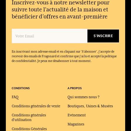
Quand porter Bleu Riviera ?
Inscrivez-vous à notre newsletter pour
Parfait pour le printemps et l’été, il s’adapte idéalement aux
suivre toute l'actualité de la maison et
journées chaudes et aux moments de détente.
bénéficier d’offres en avant-première
Quel est l’esprit de cette fragrance ?
Une évocation de la Côte d’Azur, entre fraîcheur marine, lumière
solaire et élégance naturelle.
S'INSCRIRE
Quels produits composent la collection Bleu Riviera ?
La collection comprend une eau de toilette et un gel douche
En inscrivant mon adresse email et en cliquant sur ‘S’abonner’, j'accepte de
parfumé.
recevoir des emails de Fragonard et confirme que j'ai lu et accepté la politique
de confidentialité. Je peux me désabonner à tout moment.
CONDITIONS
A PROPOS
FAQ
Qui sommes nous ?
Conditions générales de vente
Boutiques, Usines & Musées
Conditions générales
Evénement
d'utilisation
Magazines
Conditions Générales