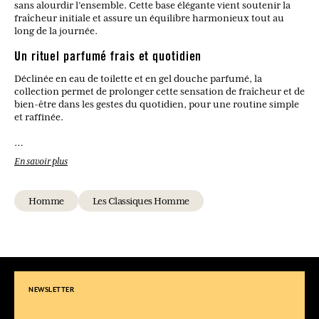
sans alourdir l’ensemble. Cette base élégante vient soutenir la
fraîcheur initiale et assure un équilibre harmonieux tout au
long de la journée.
Un rituel parfumé frais et quotidien
Déclinée en eau de toilette et en gel douche parfumé, la
collection permet de prolonger cette sensation de fraîcheur et de
bien-être dans les gestes du quotidien, pour une routine simple
et raffinée.
Quel type de parfum est Bleu Riviera ?
En savoir plus
C’est une eau de toilette fraîche et aromatique, aux accents
méditerranéens et estivaux.
Homme
Les Classiques Homme
Quelles sont les notes principales de cette fragrance ?
Les agrumes comme la bergamote et la mandarine dominent
l’ouverture, accompagnés de lavande, de sauge et d’un fond
boisé de patchouli et vétiver.
À qui s’adresse ce parfum ?
Il convient aux hommes recherchant une fragrance fraîche,
NEWSLETTER
élégante et facile à porter au quotidien.