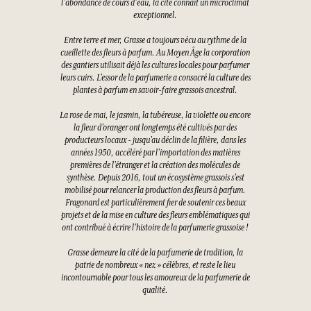
l'abondance de cours d'eau, la cité connaît un microclimat
exceptionnel.
Entre terre et mer, Grasse a toujours vécu au rythme de la
cueillette des fleurs à parfum. Au Moyen Âge la corporation
des gantiers utilisait déjà les cultures locales pour parfumer
leurs cuirs. L’essor de la parfumerie a consacré la culture des
plantes à parfum en savoir-faire grassois ancestral.
La rose de mai, le jasmin, la tubéreuse, la violette ou encore
la fleur d’oranger ont longtemps été cultivés par des
producteurs locaux - jusqu’au déclin de la filière, dans les
années 1950, accéléré par l’importation des matières
premières de l’étranger et la création des molécules de
synthèse. Depuis 2016, tout un écosystème grassois s’est
mobilisé pour relancer la production des fleurs à parfum.
Fragonard est particulièrement fier de soutenir ces beaux
projets et de la mise en culture des fleurs emblématiques qui
ont contribué à écrire l’histoire de la parfumerie grassoise !
Grasse demeure la cité de la parfumerie de tradition, la
patrie de nombreux « nez » célèbres, et reste le lieu
incontournable pour tous les amoureux de la parfumerie de
qualité.