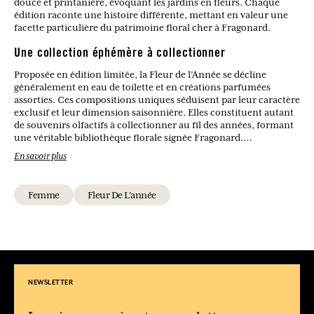
douce et printanière, évoquant les jardins en fleurs. Chaque
édition raconte une histoire différente, mettant en valeur une
facette particulière du patrimoine floral cher à Fragonard.
Une collection éphémère à collectionner
Proposée en édition limitée, la Fleur de l’Année se décline
généralement en eau de toilette et en créations parfumées
assorties. Ces compositions uniques séduisent par leur caractère
exclusif et leur dimension saisonnière. Elles constituent autant
de souvenirs olfactifs à collectionner au fil des années, formant
une véritable bibliothèque florale signée Fragonard.
En savoir plus
Qu’est-ce que la Fleur de l’Année Fragonard ?
Il s’agit d’une création parfumée en édition limitée, mettant
Femme
Fleur De L'année
chaque année une fleur ou un bouquet floral à l’honneur.
Quelle est la Fleur de l’Année 2026 ?
En 2026, Fragonard célèbre son centenaire avec L’Air de Grasse,
un bouquet floral associant rose, pivoine, jasmin, iris et
patchouli, sublimé par une note de mandarine.
NEWSLETTER
Les Fleurs de l’Année sont-elles disponibles en permanence ?
Non, chaque édition est proposée pour une durée limitée et peut
évoluer d’une année à l’autre.