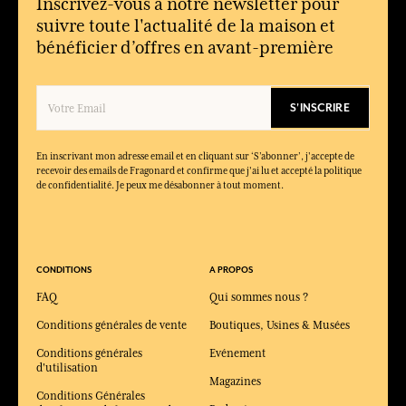
Inscrivez-vous à notre newsletter pour
suivre toute l'actualité de la maison et
Peut-on retrouver les éditions précédentes ?
bénéficier d’offres en avant-première
Les éditions antérieures peuvent ne plus être disponibles, car la
Fleur de l’Année est conçue comme une collection éphémère
renouvelée chaque année.
S'INSCRIRE
En inscrivant mon adresse email et en cliquant sur ‘S’abonner’, j'accepte de
recevoir des emails de Fragonard et confirme que j'ai lu et accepté la politique
de confidentialité. Je peux me désabonner à tout moment.
CONDITIONS
A PROPOS
FAQ
Qui sommes nous ?
Conditions générales de vente
Boutiques, Usines & Musées
Conditions générales
Evénement
d'utilisation
Magazines
Conditions Générales