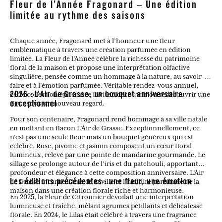
Fleur de l’Année Fragonard – Une édition
limitée au rythme des saisons
Chaque année, Fragonard met à l’honneur une fleur
emblématique à travers une création parfumée en édition
limitée. La Fleur de l’Année célèbre la richesse du patrimoine
floral de la maison et propose une interprétation olfactive
singulière, pensée comme un hommage à la nature, au savoir-
faire et à l’émotion parfumée. Véritable rendez-vous annuel,
cette collection éphémère invite à découvrir ou redécouvrir une
2026 : L’Air de Grasse, un bouquet anniversaire
fleur sous un nouveau regard.
exceptionnel
Pour son centenaire, Fragonard rend hommage à sa ville natale
en mettant en flacon L’Air de Grasse. Exceptionnellement, ce
n’est pas une seule fleur mais un bouquet généreux qui est
célébré. Rose, pivoine et jasmin composent un cœur floral
lumineux, relevé par une pointe de mandarine gourmande. Le
sillage se prolonge autour de l’iris et du patchouli, apportant
profondeur et élégance à cette composition anniversaire. L’Air
de Grasse incarne l’âme de la ville et l’histoire parfumée de la
Les éditions précédentes : une fleur, une émotion
maison dans une création florale riche et harmonieuse.
En 2025, la Fleur de Citronnier dévoilait une interprétation
lumineuse et fraîche, mêlant agrumes pétillants et délicatesse
florale. En 2024, le Lilas était célébré à travers une fragrance