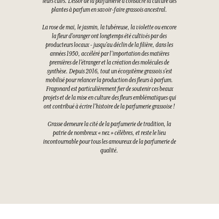
leurs cuirs. L’essor de la parfumerie a consacré la culture des
plantes à parfum en savoir-faire grassois ancestral.
La rose de mai, le jasmin, la tubéreuse, la violette ou encore
la fleur d’oranger ont longtemps été cultivés par des
producteurs locaux - jusqu’au déclin de la filière, dans les
années 1950, accéléré par l’importation des matières
premières de l’étranger et la création des molécules de
synthèse. Depuis 2016, tout un écosystème grassois s’est
mobilisé pour relancer la production des fleurs à parfum.
Fragonard est particulièrement fier de soutenir ces beaux
projets et de la mise en culture des fleurs emblématiques qui
ont contribué à écrire l’histoire de la parfumerie grassoise !
Grasse demeure la cité de la parfumerie de tradition, la
patrie de nombreux « nez » célèbres, et reste le lieu
incontournable pour tous les amoureux de la parfumerie de
qualité.