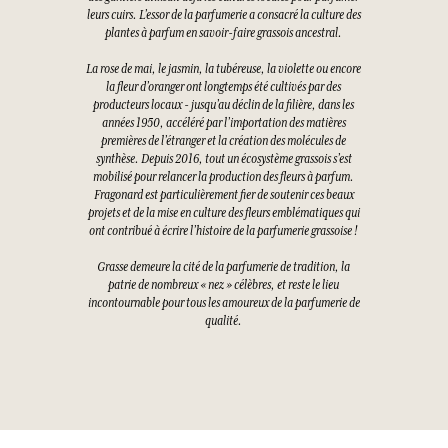
leurs cuirs. L’essor de la parfumerie a consacré la culture des
plantes à parfum en savoir-faire grassois ancestral.
La rose de mai, le jasmin, la tubéreuse, la violette ou encore
la fleur d’oranger ont longtemps été cultivés par des
producteurs locaux - jusqu’au déclin de la filière, dans les
années 1950, accéléré par l’importation des matières
premières de l’étranger et la création des molécules de
synthèse. Depuis 2016, tout un écosystème grassois s’est
mobilisé pour relancer la production des fleurs à parfum.
Fragonard est particulièrement fier de soutenir ces beaux
projets et de la mise en culture des fleurs emblématiques qui
ont contribué à écrire l’histoire de la parfumerie grassoise !
Grasse demeure la cité de la parfumerie de tradition, la
patrie de nombreux « nez » célèbres, et reste le lieu
incontournable pour tous les amoureux de la parfumerie de
qualité.