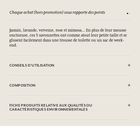
Chaque achat (hors promotion) vous rapporte des points
Consult
Jasmin, lavande, verveine, rose et mimosa… En plus de leur mousse
onctueuse, ces 5 savonnettes ont comme atout leur petite taille et se
glissent facilement dans une trousse de toilette ou un sac de week-
end.
CONSEILS D'UTILISATION
EVITER LE CONTACT AVEC LES YEUX.
COMPOSITION
Mimosa
Sodium Tallowate, Sodium Cocoate, Aqua (Water), Parfum
FICHE PRODUITS RELATIVE AUX QUALITÉS OU
(Fragrance), Glycerin, Sodium Chloride, Sodium Hydroxide,
CARACTÉRISTIQUES ENVIRONNEMENTALES
Etidronic Acid, Benzyl Benzoate, CI 77891 (Titanium dioxide), CI
19140 (FD&C Yellow 5).
Tableau d'information
Rose
Veuillez consulter les qualités ou caractéristiques environnementales
Sodium Tallowate, Sodium Cocoate, Aqua (Water), Parfum
cliquant ici
en
.
(Fragrance), Glycerin, Sodium Chloride, Sodium Hydroxide,
Etidronic Acid, Geraniol, Citronellol, Eugenol, Cinnamyl Alcohol, CI