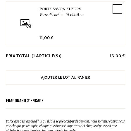
PORTE SAVON FLEURS
Verre décoré
10 x 14.5 cm
11,00 €
PRIX TOTAL (
1
ARTICLE(S))
16,00 €
AJOUTER LE LOT AU PANIER
FRAGONARD S'ENGAGE
Parce que c’est aujourd’hui qu’il faut se préoccuper de demain, nous sommes convaincus
que chaque pas compte, chaque question est importante et chaque réponse est une
victoire pour une planète plus humaine et plus verte.