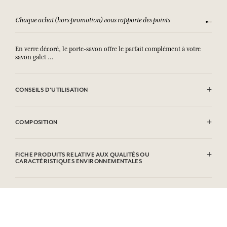
Chaque achat (hors promotion) vous rapporte des points
Consult
En verre décoré, le porte-savon offre le parfait complément à votre
savon galet …
CONSEILS D'UTILISATION
.
COMPOSITION
Verre décoré
FICHE PRODUITS RELATIVE AUX QUALITÉS OU
CARACTÉRISTIQUES ENVIRONNEMENTALES
Tableau d'information
Veuillez consulter les qualités ou caractéristiques environnementales
cliquant ici
en
.