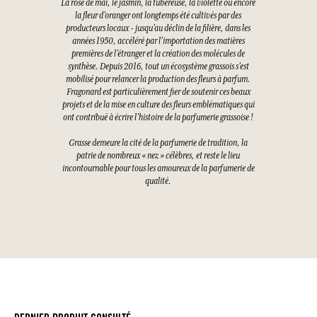
La rose de mai, le jasmin, la tubéreuse, la violette ou encore
la fleur d’oranger ont longtemps été cultivés par des
producteurs locaux - jusqu’au déclin de la filière, dans les
années 1950, accéléré par l’importation des matières
premières de l’étranger et la création des molécules de
synthèse. Depuis 2016, tout un écosystème grassois s’est
mobilisé pour relancer la production des fleurs à parfum.
Fragonard est particulièrement fier de soutenir ces beaux
projets et de la mise en culture des fleurs emblématiques qui
ont contribué à écrire l’histoire de la parfumerie grassoise !
Grasse demeure la cité de la parfumerie de tradition, la
patrie de nombreux « nez » célèbres, et reste le lieu
incontournable pour tous les amoureux de la parfumerie de
qualité.