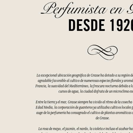
Perfumista en 
DESDE 192
La excepcional ubicación geográfica de Grasse ha dotado a su región d
agradable favorable al cultivo de numerosas especies florales y aromáti
Francia, la suavidad del Mediterráneo, la frescura nocturna debida a la
cursos de agua, la ciudad disfruta de un microclima e
Entre la tierra y el mar, Grasse siempre ha vivido al ritmo de la cosecha
Edad Media, la corporación de guanteros ya utilizaba cultivos locales p
auge de la perfumería ha consagrado el cultivo de plantas aromáticas 
de Grasse.
La rosa de mayo, el jazmín, el nardo, la violeta e incluso el azahar h