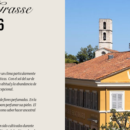
Grasse
6
e un clima particularmente
cas. Con el sol del sur de
 altitud y la abundancia de
xcepcional.
 de flores perfumadas. En la
ara perfumar sus pieles. El
como saber hacer ancestral
an sido cultivados durante