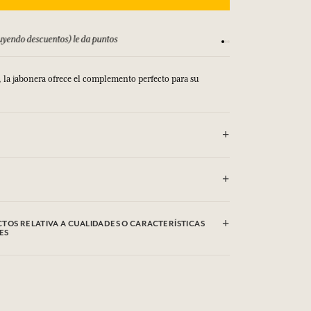
 T&C
Satisfecho o reembols
, la jabonera ofrece el complemento perfecto para su
TOS RELATIVA A CUALIDADES O CARACTERÍSTICAS
ES
 las cualidades o características medioambientales haciendo