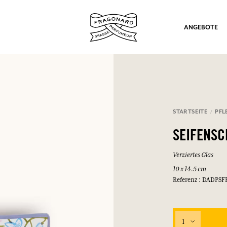
ANGEBOTE
STARTSEITE
PFL
ation
SEIFENSC
Verziertes Glas
10 x 14.5 cm
Referenz : DADPS
nd Geschenke.
1