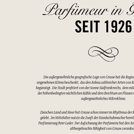
Parfümeur in G
SEIT 1926
Die außergewöhnliche geografische Lage von Grasse hat die Regio
angenehmen Klima beschenkt, das den Anbau zahlreicher Arten von 
begünstigt. Die Stadt profitiert von der Sonne Südfrankreichs, dem mi
der höhenbedingten nächtlichen Kühle und dem Reichtum an Flüssen u
außergewöhnliches Mikroklima.
Zwischen Land und Meer hat Grasse schon immer im Rhythmus der 
gelebt. Im Mittelalter nutzte die Zunft der Handschuhmacher bereits
Parfümierung ihrer Leder. Der Aufschwung der Parfümerie hat den An
althergebrachte Fähigkeit von Grasse veranke