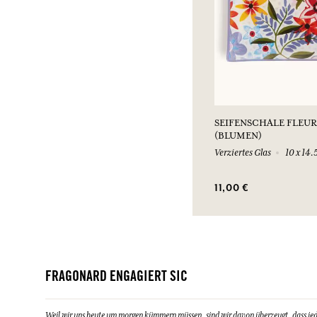
SEIFENSCHALE FLEUR
(BLUMEN)
Verziertes Glas
10 x 14.
11,00 €
FRAGONARD ENGAGIERT SIC
Weil wir uns heute um morgen kümmern müssen, sind wir davon überzeugt, dass jeder 