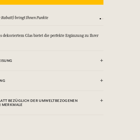
 Rabatt) bringt Ihnen Punkte
Sehen Sie sich unsere
s dekoriertem Glas bietet die perfekte Ergänzung zu Ihrer
ISUNG
UNG
ATT BEZÜGLICH DER UMWELTBEZOGENEN
R MERKMALE
Sie hier
 Sie die Umweltqualitäten oder -merkmale, indem