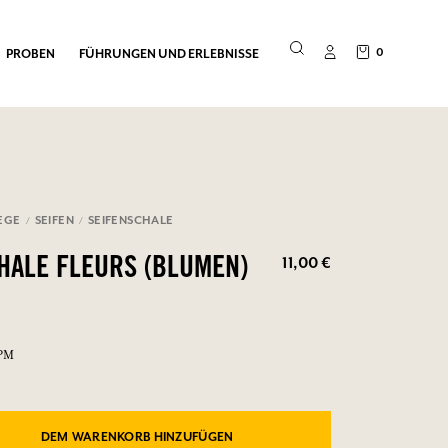
0
PROBEN
FÜHRUNGEN UND ERLEBNISSE
EGE
SEIFEN
SEIFENSCHALE
11,00 €
HALE FLEURS (BLUMEN)
FPM
DEM WARENKORB HINZUFÜGEN