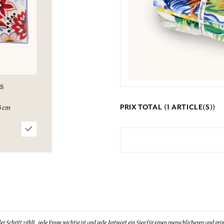
S
PRIX TOTAL (
1
ARTICLE(S))
5 cm
Schritt zählt, jede Frage wichtig ist und jede Antwort ein Sieg für einen menschlicheren und grün