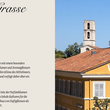
rasse
n mit einem besonders
Blumen und Aromapflanzen
lden Klima des Mittelmeers,
nd verfügt daher über ein
Ernte der Parfümblumen
 lokale Kulturen für die
bau von Duftpflanzen als
rt.